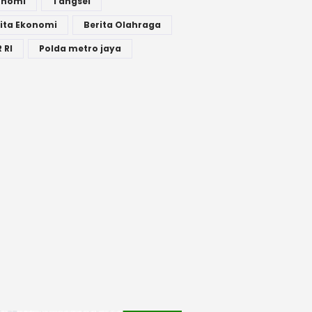
onomi
Tangsel
ita Ekonomi
Berita Olahraga
 RI
Polda metro jaya