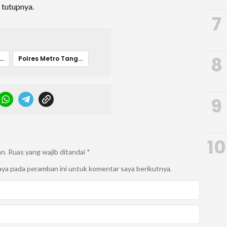
 tutupnya.
7
8
olres Metro Tangerang kota
Polres Metro Tangerang kota
9
10
an.
Ruas yang wajib ditandai
*
aya pada peramban ini untuk komentar saya berikutnya.