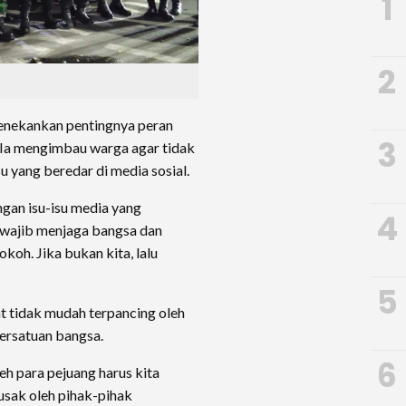
1
2
 menekankan pentingnya peran
3
 Ia mengimbau warga agar tidak
u yang beredar di media sosial.
gan isu-isu media yang
4
 wajib menjaga bangsa dan
koh. Jika bukan kita, lalu
5
t tidak mudah terpancing oleh
persatuan bangsa.
6
h para pejuang harus kita
usak oleh pihak-pihak