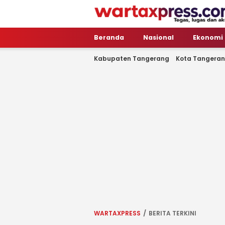
WartaXpress
Tegas, Lugas dan Akurat
Beranda
Nasional
Ekonomi
Kabupaten Tangerang
Kota Tangera
WARTAXPRESS
BERITA TERKINI