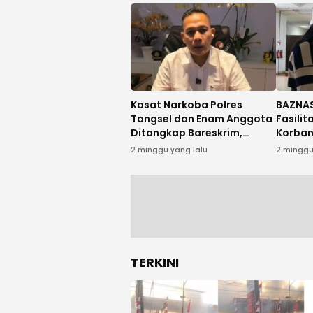
Kasat Narkoba Polres
BAZNAS
Tangsel dan Enam Anggota
Fasili
Ditangkap Bareskrim,
Korban
Diduga Terlibat Kasus
dari K
2 minggu yang lalu
2 minggu
Narkoba
TERKINI