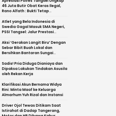
Apresiasi Polres Tangsel Ungkap
46 Juta Butir Obat Keras Ilegal,
Rano Alfath : Bukti Tetap
Profesional Jalankan Tugas
Atlet yang Bela Indonesia di
Swedia Gagal Masuk SMA Negeri,
PSSI Tangsel: Jalur Prestasi
Dipertanyakan
Aksi ‘Gerakan Langit Biru’ Dengan
Sebar Bibit Buah Lokal dan
Bersihkan Bantaran Sungai
Cisadane
Sadis! Pria Diduga Dianiaya dan
Dipaksa Lakukan Tindakan Asusila
oleh Rekan Kerja
Klarifikasi Akun Bernama Widya
Rini: Minta Maaf ke Keluarga
Almarhum Yuh Rizal dan Instansi
Driver Ojol Tewas Ditikam Saat
Istirahat di Dadap Tangerang,
Motor dan HP Dibawa Kabur