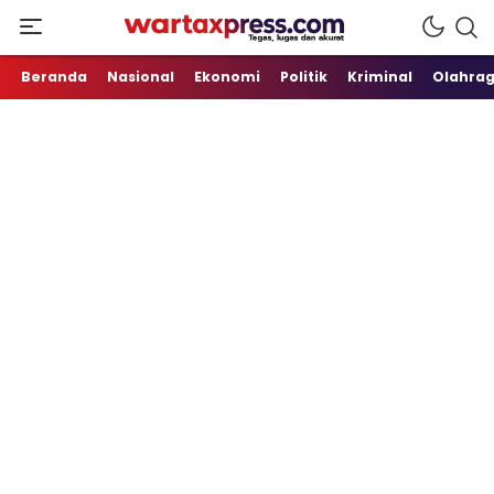
Tegas, Lugas dan Akurat
WartaXpress
Beranda
Nasional
Ekonomi
Politik
Kriminal
Olahra