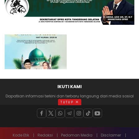
IKUTI KAMI
Dapatkan informasi terkini dan terbaru langsung dari media sosial
anda
TUTUP
Kode Etik
Redaksi
Pedoman Media
Disclaimer