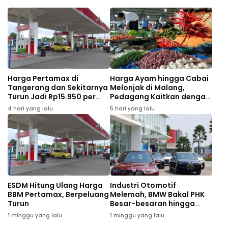
Harga Pertamax di
Harga Ayam hingga Cabai
Tangerang dan Sekitarnya
Melonjak di Malang,
Turun Jadi Rp15.950 per
Pedagang Kaitkan dengan
Liter Mulai Agustus 2026
MBG dan Tahun Ajaran
4 hari yang lalu
5 hari yang lalu
Baru
ESDM Hitung Ulang Harga
Industri Otomotif
BBM Pertamax, Berpeluang
Melemah, BMW Bakal PHK
Turun
Besar-besaran hingga
8.000 Karyawan
1 minggu yang lalu
1 minggu yang lalu