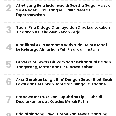
2
Atlet yang Bela Indonesia di Swedia Gagal Masuk
SMA Negeri, PSSI Tangsel: Jalur Prestasi
Dipertanyakan
3
Sadis! Pria Diduga Dianiaya dan Dipaksa Lakukan
Tindakan Asusila oleh Rekan Kerja
4
Klarifikasi Akun Bernama Widya Rini: Minta Maaf
ke Keluarga Almarhum Yuh Rizal dan Instansi
5
Driver Ojol Tewas Ditikam Saat Istirahat di Dadap
Tangerang, Motor dan HP Dibawa Kabur
6
Aksi ‘Gerakan Langit Biru’ Dengan Sebar Bibit Buah
Lokal dan Bersihkan Bantaran Sungai Cisadane
7
Prabowo Instruksikan Pupuk dan Elpiji Subsidi
Disalurkan Lewat Kopdes Merah Putih
Pria di Sindang Jaya Ditemukan Tewas Gantung