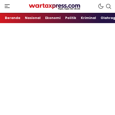
Tegas, Lugas dan Akurat
WartaXpress
Beranda
Nasional
Ekonomi
Politik
Kriminal
Olahra