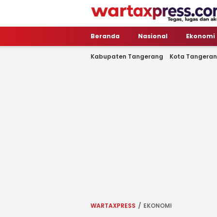
WartaXpress
Tegas, Lugas dan Akurat
Beranda
Nasional
Ekonomi
Kabupaten Tangerang
Kota Tangera
WARTAXPRESS
EKONOMI