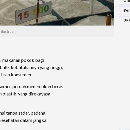
Ol
Ber
DPR
ilustrasi
k makanan pokok bagi
balik kebutuhannya yang tinggi,
atiran konsumen.
nsumen pernah menemukan beras
n plastik, yang direkayasa
si tanpa sadar, padahal
esehatan dalam jangka