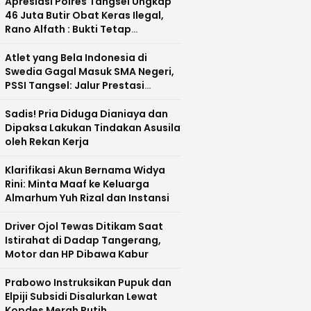
Apresiasi Polres Tangsel Ungkap
46 Juta Butir Obat Keras Ilegal,
Rano Alfath : Bukti Tetap
Profesional Jalankan Tugas
Atlet yang Bela Indonesia di
Swedia Gagal Masuk SMA Negeri,
PSSI Tangsel: Jalur Prestasi
Dipertanyakan
Sadis! Pria Diduga Dianiaya dan
Dipaksa Lakukan Tindakan Asusila
oleh Rekan Kerja
Klarifikasi Akun Bernama Widya
Rini: Minta Maaf ke Keluarga
Almarhum Yuh Rizal dan Instansi
Driver Ojol Tewas Ditikam Saat
Istirahat di Dadap Tangerang,
Motor dan HP Dibawa Kabur
Prabowo Instruksikan Pupuk dan
Elpiji Subsidi Disalurkan Lewat
Kopdes Merah Putih