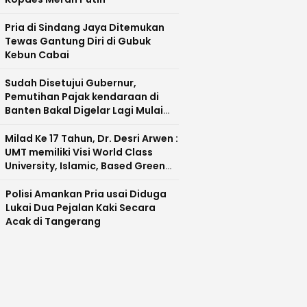
Pria di Sindang Jaya Ditemukan
Tewas Gantung Diri di Gubuk
Kebun Cabai
Sudah Disetujui Gubernur,
Pemutihan Pajak kendaraan di
Banten Bakal Digelar Lagi Mulai
Agustus 2026
Milad Ke 17 Tahun, Dr. Desri Arwen :
UMT memiliki Visi World Class
University, Islamic, Based Green
Industry Sebagai Universitas
Unggul di Banten
Polisi Amankan Pria usai Diduga
Lukai Dua Pejalan Kaki Secara
Acak di Tangerang