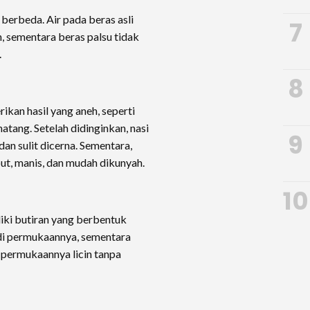
 berbeda. Air pada beras asli
7
, sementara beras palsu tidak
.
8
ikan hasil yang aneh, seperti
matang. Setelah didinginkan, nasi
9
an sulit dicerna. Sementara,
but, manis, dan mudah dikunyah.
10
iliki butiran yang berbentuk
 di permukaannya, sementara
 permukaannya licin tanpa