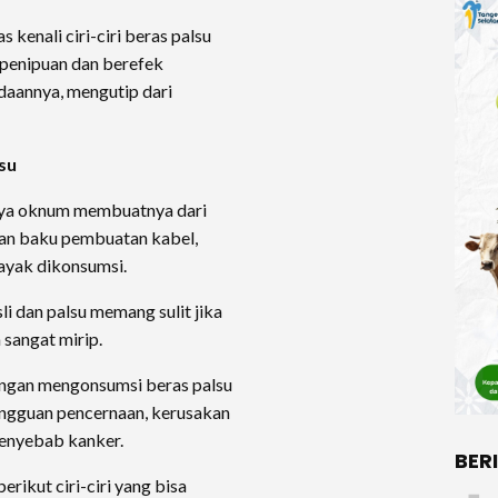
 kenali ciri-ciri beras palsu
 penipuan dan berefek
aannya, mengutip dari
su
nya oknum membuatnya dari
ahan baku pembuatan kabel,
layak dikonsumsi.
i dan palsu memang sulit jika
 sangat mirip.
engan mengonsumsi beras palsu
angguan pencernaan, kerusakan
penyebab kanker.
BER
erikut ciri-ciri yang bisa