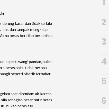
1
cin
2
nderung kasar dan tidak terlalu
s, licin, dan tampak mengkilap
i. Warna beras berkilap berlebihan
3
4
s, seperti wangi pandan, pulen,
ra beras palsu tidak berbau
angit seperti plastik terbakar.
5
ggelam saat direndam air karena
6
abila sebagian besar butir beras
tu bukan beras asli.