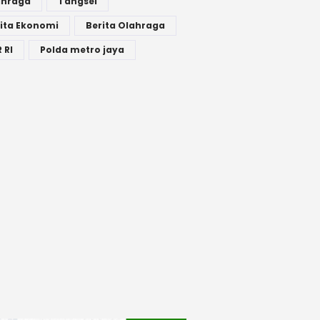
ahraga
Tangsel
ita Ekonomi
Berita Olahraga
 RI
Polda metro jaya