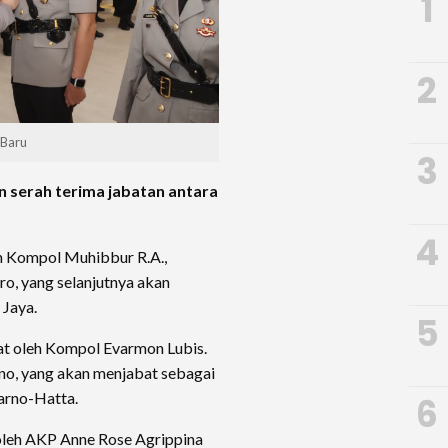
1
2
 Baru
3
 serah terima jabatan antara
4
eh Kompol Muhibbur R.A.,
o, yang selanjutnya akan
 Jaya.
5
bat oleh Kompol Evarmon Lubis.
o, yang akan menjabat sebagai
arno-Hatta.
6
oleh AKP Anne Rose Agrippina