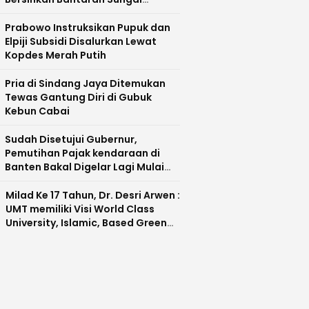
Cisadane
Prabowo Instruksikan Pupuk dan
Elpiji Subsidi Disalurkan Lewat
Kopdes Merah Putih
Pria di Sindang Jaya Ditemukan
Tewas Gantung Diri di Gubuk
Kebun Cabai
Sudah Disetujui Gubernur,
Pemutihan Pajak kendaraan di
Banten Bakal Digelar Lagi Mulai
Agustus 2026
Milad Ke 17 Tahun, Dr. Desri Arwen :
UMT memiliki Visi World Class
University, Islamic, Based Green
Industry Sebagai Universitas
Unggul di Banten