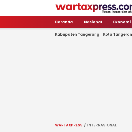
WartaXpress
Tegas, Lugas dan Akurat
Beranda
Nasional
Ekonomi
Kabupaten Tangerang
Kota Tangera
WARTAXPRESS
INTERNASIONAL