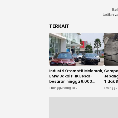
Bel
Jadilah y
TERKAIT
Industri Otomotif Melemah,
Gempa
BMW Bakal PHK Besar-
Jepang
besaran hingga 8.000
Tidak 
Karyawan
Indone
1 minggu yang lalu
1 minggu