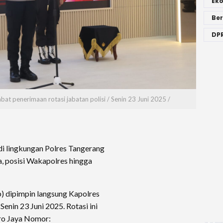
Ek
Ber
DPR
bat penerimaan rotasi jabatan polisi / Senin 23 Juni 2025 /
di lingkungan Polres Tangerang
ya, posisi Wakapolres hingga
b) dipimpin langsung Kapolres
enin 23 Juni 2025. Rotasi ini
ro Jaya Nomor: