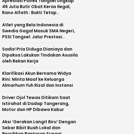
Apresiasi Polres Tangsel Ungkap
46 Juta Butir Obat Keras Ilegal,
Rano Alfath : Bukti Tetap
Profesional Jalankan Tugas
Atlet yang Bela Indonesia di
Swedia Gagal Masuk SMA Negeri,
PSSI Tangsel: Jalur Prestasi
Dipertanyakan
Sadis! Pria Diduga Dianiaya dan
Dipaksa Lakukan Tindakan Asusila
oleh Rekan Kerja
Klarifikasi Akun Bernama Widya
Rini: Minta Maaf ke Keluarga
Almarhum Yuh Rizal dan Instansi
Driver Ojol Tewas Ditikam Saat
Istirahat di Dadap Tangerang,
Motor dan HP Dibawa Kabur
Aksi ‘Gerakan Langit Biru’ Dengan
Sebar Bibit Buah Lokal dan
Bersihkan Bantaran Sungai