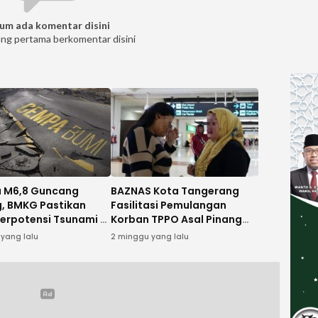
um ada komentar disini
ang pertama berkomentar disini
 M6,8 Guncang
BAZNAS Kota Tangerang
, BMKG Pastikan
Fasilitasi Pemulangan
Berpotensi Tsunami di
Korban TPPO Asal Pinang
sia
dari Kamboja
 yang lalu
2 minggu yang lalu