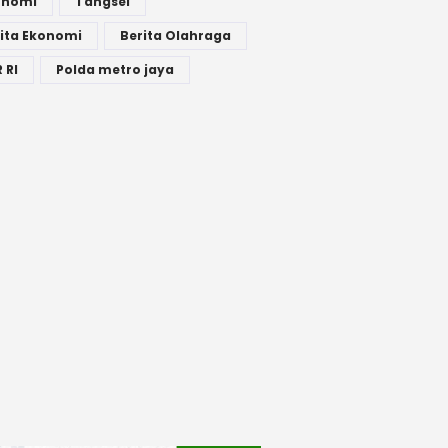
onomi
Tangsel
ita Ekonomi
Berita Olahraga
 RI
Polda metro jaya