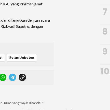
R.A., yang kini menjabat
7
 dan dilanjutkan dengan acara
 Rizkyadi Saputro, dengan
8
9
el
Rotasi Jabatan
10
an.
Ruas yang wajib ditandai
*