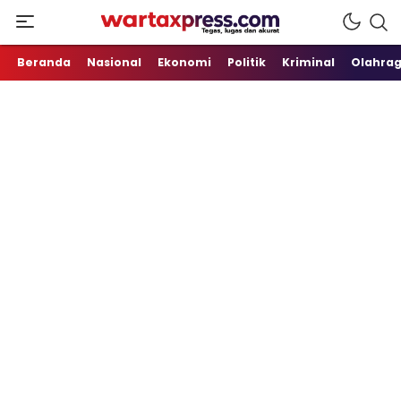
Tegas, Lugas dan Akurat
WartaXpress
Beranda
Nasional
Ekonomi
Politik
Kriminal
Olahra