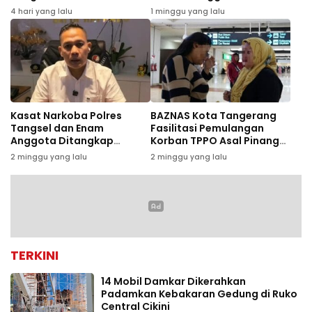
“1n5pirations” dan Konser
Long Weekend
4 hari yang lalu
1 minggu yang lalu
Rony Parulian
Kasat Narkoba Polres
BAZNAS Kota Tangerang
Tangsel dan Enam
Fasilitasi Pemulangan
Anggota Ditangkap
Korban TPPO Asal Pinang
Bareskrim, Diduga Terlibat
dari Kamboja
2 minggu yang lalu
2 minggu yang lalu
Kasus Narkoba
TERKINI
14 Mobil Damkar Dikerahkan
Padamkan Kebakaran Gedung di Ruko
Central Cikini