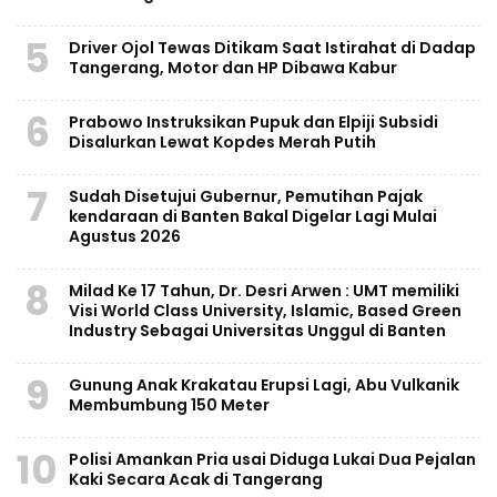
5
Driver Ojol Tewas Ditikam Saat Istirahat di Dadap
Tangerang, Motor dan HP Dibawa Kabur
6
Prabowo Instruksikan Pupuk dan Elpiji Subsidi
Disalurkan Lewat Kopdes Merah Putih
7
Sudah Disetujui Gubernur, Pemutihan Pajak
kendaraan di Banten Bakal Digelar Lagi Mulai
Agustus 2026
8
Milad Ke 17 Tahun, Dr. Desri Arwen : UMT memiliki
Visi World Class University, Islamic, Based Green
Industry Sebagai Universitas Unggul di Banten
9
Gunung Anak Krakatau Erupsi Lagi, Abu Vulkanik
Membumbung 150 Meter
10
Polisi Amankan Pria usai Diduga Lukai Dua Pejalan
Kaki Secara Acak di Tangerang