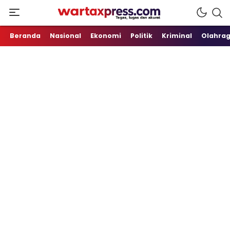
Tegas, Lugas dan Akurat
WartaXpress
Beranda
Nasional
Ekonomi
Politik
Kriminal
Olahra