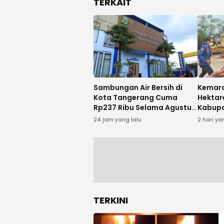
TERKAIT
Sambungan Air Bersih di
Kemara
Kota Tangerang Cuma
Hektar
Rp237 Ribu Selama Agustus,
Kabup
Ini Syaratnya
Gagal 
24 jam yang lalu
2 hari ya
TERKINI