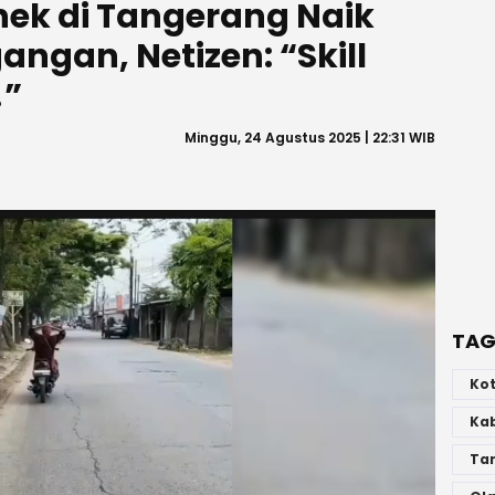
nek di Tangerang Naik
ngan, Netizen: “Skill
!”
Minggu, 24 Agustus 2025 | 22:31 WIB
TAG
Ko
Ka
Ta