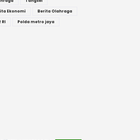
ahraga
Tangsel
ita Ekonomi
Berita Olahraga
 RI
Polda metro jaya