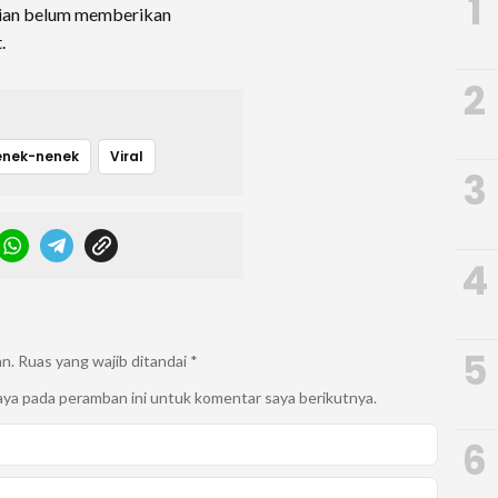
1
isian belum memberikan
.
2
enek-nenek
Viral
3
4
5
an.
Ruas yang wajib ditandai
*
aya pada peramban ini untuk komentar saya berikutnya.
6