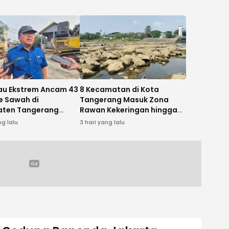
u Ekstrem Ancam 43
8 Kecamatan di Kota
e Sawah di
Tangerang Masuk Zona
aten Tangerang
Rawan Kekeringan hingga
Panen
September 2026
ng lalu
3 hari yang lalu