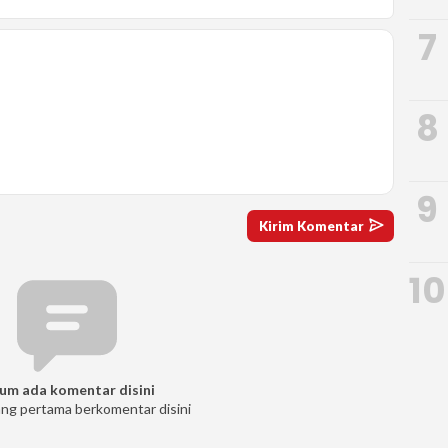
7
8
9
10
um ada komentar disini
ang pertama berkomentar disini