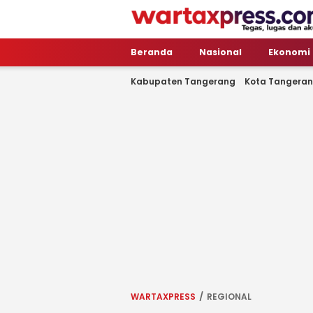
WartaXpress
Tegas, Lugas dan Akurat
Beranda
Nasional
Ekonomi
Kabupaten Tangerang
Kota Tangera
WARTAXPRESS
REGIONAL