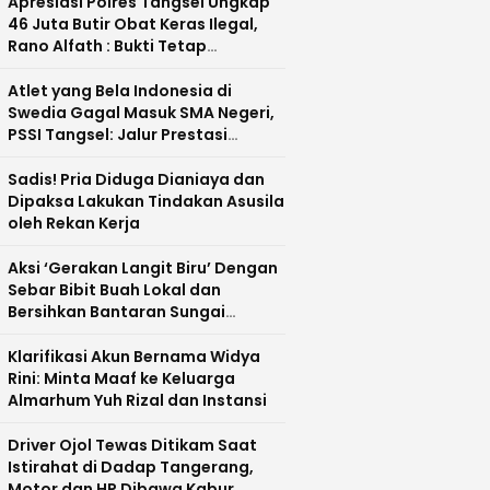
Apresiasi Polres Tangsel Ungkap
46 Juta Butir Obat Keras Ilegal,
Rano Alfath : Bukti Tetap
Profesional Jalankan Tugas
Atlet yang Bela Indonesia di
Swedia Gagal Masuk SMA Negeri,
PSSI Tangsel: Jalur Prestasi
Dipertanyakan
Sadis! Pria Diduga Dianiaya dan
Dipaksa Lakukan Tindakan Asusila
oleh Rekan Kerja
Aksi ‘Gerakan Langit Biru’ Dengan
Sebar Bibit Buah Lokal dan
Bersihkan Bantaran Sungai
Cisadane
Klarifikasi Akun Bernama Widya
Rini: Minta Maaf ke Keluarga
Almarhum Yuh Rizal dan Instansi
Driver Ojol Tewas Ditikam Saat
Istirahat di Dadap Tangerang,
Motor dan HP Dibawa Kabur