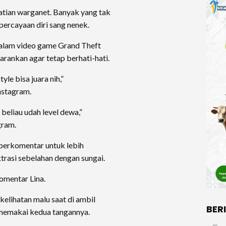
tian warganet. Banyak yang tak
ercayaan diri sang nenek.
alam video game Grand Theft
rankan agar tetap berhati-hati.
yle bisa juara nih,”
nstagram.
, beliau udah level dewa,”
gram.
t berkomentar untuk lebih
ktrasi sebelahan dengan sungai.
komentar Lina.
kelihatan malu saat di ambil
BER
memakai kedua tangannya.