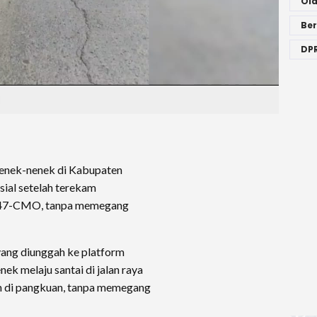
Ol
Ber
DPR
l
nenek-nenek di Kabupaten
sial setelah terekam
3247-CMO, tanpa memegang
yang diunggah ke platform
nek melaju santai di jalan raya
an di pangkuan, tanpa memegang