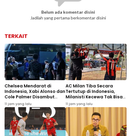
Belum ada komentar disini
Jadilah yang pertama berkomentar disini
TERKAIT
Chelsea Mendarat di
AC Milan Tiba Secara
Indonesia, Xabi Alonso dan
Tertutup di Indonesia,
Cole Palmer Disambut
Milanisti Kecewa Tak Bisa
Antusias Jelang Lawan AC
Bertemu Idola
11 jam yang lalu
11 jam yang lalu
Milan