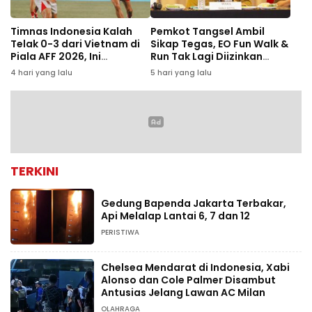
Timnas Indonesia Kalah
Pemkot Tangsel Ambil
Telak 0-3 dari Vietnam di
Sikap Tegas, EO Fun Walk &
Piala AFF 2026, Ini
Run Tak Lagi Diizinkan
Penyebabnya
Gelar Event
4 hari yang lalu
5 hari yang lalu
TERKINI
Gedung Bapenda Jakarta Terbakar,
Api Melalap Lantai 6, 7 dan 12
PERISTIWA
Chelsea Mendarat di Indonesia, Xabi
Alonso dan Cole Palmer Disambut
Antusias Jelang Lawan AC Milan
OLAHRAGA