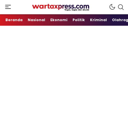
Tegas, Lugas dan Akurat
WartaXpress
Beranda
Nasional
Ekonomi
Politik
Kriminal
Olahra