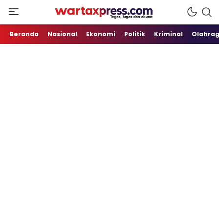
Tegas, Lugas dan Akurat
WartaXpress
Beranda
Nasional
Ekonomi
Politik
Kriminal
Olahra