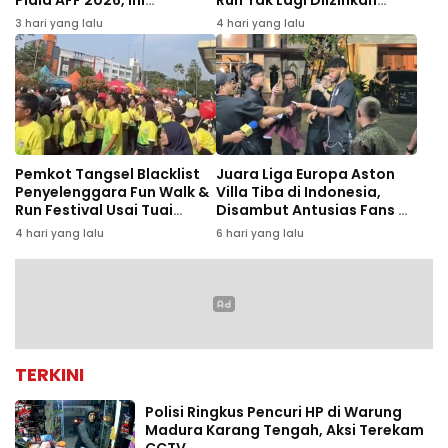
Piala AFF 2026, Ini
Run Tak Lagi Diizinkan
Penyebabnya
Gelar Event
3 hari yang lalu
4 hari yang lalu
Pemkot Tangsel Blacklist
Juara Liga Europa Aston
Penyelenggara Fun Walk &
Villa Tiba di Indonesia,
Run Festival Usai Tuai
Disambut Antusias Fans di
Keluhan Peserta
Bandara Soekarno-Hatta
4 hari yang lalu
6 hari yang lalu
TERKINI
Polisi Ringkus Pencuri HP di Warung
Madura Karang Tengah, Aksi Terekam
CCTV