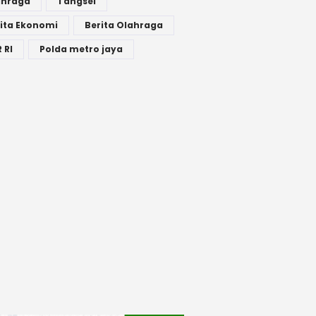
ahraga
Tangsel
ita Ekonomi
Berita Olahraga
 RI
Polda metro jaya