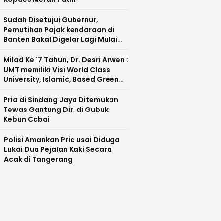
Sudah Disetujui Gubernur,
Pemutihan Pajak kendaraan di
Banten Bakal Digelar Lagi Mulai
Agustus 2026
Milad Ke 17 Tahun, Dr. Desri Arwen :
UMT memiliki Visi World Class
University, Islamic, Based Green
Industry Sebagai Universitas
Unggul di Banten
Pria di Sindang Jaya Ditemukan
Tewas Gantung Diri di Gubuk
Kebun Cabai
Polisi Amankan Pria usai Diduga
Lukai Dua Pejalan Kaki Secara
Acak di Tangerang