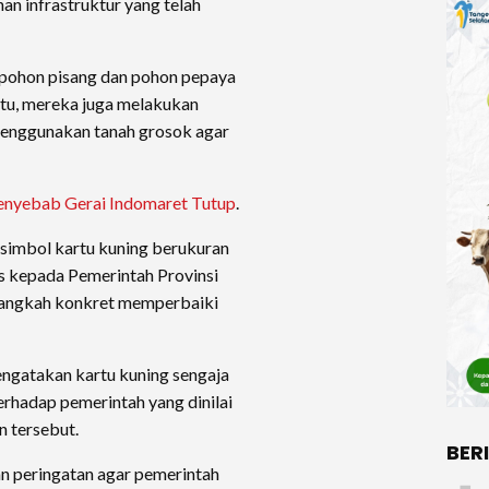
n infrastruktur yang telah
pohon pisang dan pohon pepaya
 itu, mereka juga melakukan
enggunakan tanah grosok agar
enyebab Gerai Indomaret Tutup
.
simbol kartu kuning berukuran
s kepada Pemerintah Provinsi
langkah konkret memperbaiki
 mengatakan kartu kuning sengaja
terhadap pemerintah yang dinilai
n tersebut.
BER
an peringatan agar pemerintah