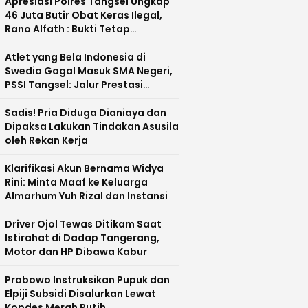
Apresiasi Polres Tangsel Ungkap
46 Juta Butir Obat Keras Ilegal,
Rano Alfath : Bukti Tetap
Profesional Jalankan Tugas
Atlet yang Bela Indonesia di
Swedia Gagal Masuk SMA Negeri,
PSSI Tangsel: Jalur Prestasi
Dipertanyakan
Sadis! Pria Diduga Dianiaya dan
Dipaksa Lakukan Tindakan Asusila
oleh Rekan Kerja
Klarifikasi Akun Bernama Widya
Rini: Minta Maaf ke Keluarga
Almarhum Yuh Rizal dan Instansi
Driver Ojol Tewas Ditikam Saat
Istirahat di Dadap Tangerang,
Motor dan HP Dibawa Kabur
Prabowo Instruksikan Pupuk dan
Elpiji Subsidi Disalurkan Lewat
Kopdes Merah Putih