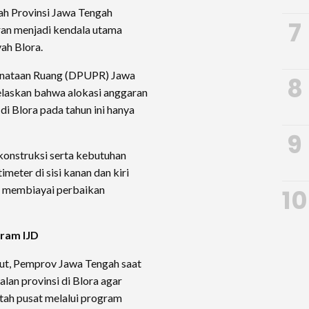
h Provinsi Jawa Tengah
7
an menjadi kendala utama
yah Blora.
enataan Ruang (DPUPR) Jawa
8
laskan bahwa alokasi anggaran
di Blora pada tahun ini hanya
9
konstruksi serta kebutuhan
meter di sisi kanan dan kiri
 membiayai perbaikan
10
ram IJD
ut, Pemprov Jawa Tengah saat
alan provinsi di Blora agar
ah pusat melalui program