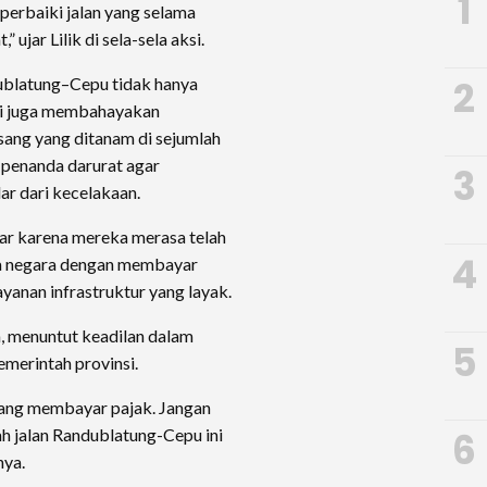
1
erbaiki jalan yang selama
ujar Lilik di sela-sela aksi.
2
ublatung–Cepu tidak hanya
pi juga membahayakan
sang yang ditanam di sejumlah
 penanda darurat agar
3
ar dari kecelakaan.
r karena mereka merasa telah
4
a negara dengan membayar
anan infrastruktur yang layak.
a, menuntut keadilan dalam
5
merintah provinsi.
yang membayar pajak. Jangan
6
h jalan Randublatung-Cepu ini
nya.