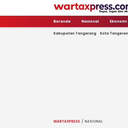
WartaXpress
Tegas, Lugas dan Akurat
Beranda
Nasional
Ekonomi
Kabupaten Tangerang
Kota Tangera
WARTAXPRESS
NASIONAL