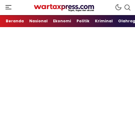
Tegas, Lugas dan Akurat
WartaXpress
Beranda
Nasional
Ekonomi
Politik
Kriminal
Olahra