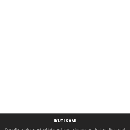
IKUTI KAMI
Dapatkan informasi terkini dan terbaru langsung dari media sosial