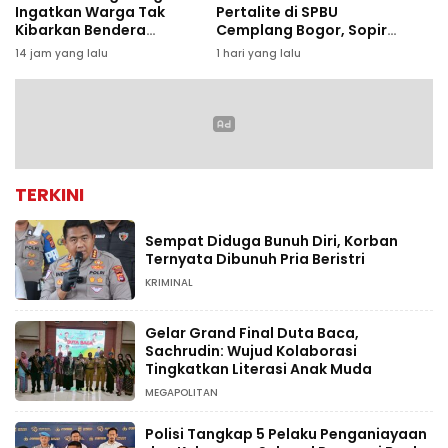
Ingatkan Warga Tak
Pertalite di SPBU
Kibarkan Bendera
Cemplang Bogor, Sopir
Setengah Tiang Jelang
Luka Bakar
14 jam yang lalu
1 hari yang lalu
HUT RI
TERKINI
Sempat Diduga Bunuh Diri, Korban
Ternyata Dibunuh Pria Beristri
KRIMINAL
Gelar Grand Final Duta Baca,
Sachrudin: Wujud Kolaborasi
Tingkatkan Literasi Anak Muda
MEGAPOLITAN
Polisi Tangkap 5 Pelaku Penganiayaan