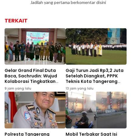
Jadilah yang pertama berkomentar disini
TERKAIT
Gelar Grand Final Duta
Gaji Turun Jadi Rp3,2 Juta
Baca, Sachrudin: Wujud
Setelah Diangkat, PPPK
Kolaborasi Tingkatkan
Teknis Kota Tangerang
Literasi Anak Muda
Minta Pemkot Perhatikan
9 jam yang lalu
13 jam yang lalu
Kesejahteraan
Polresta Tangerang
Mobil Terbakar Saat Isi