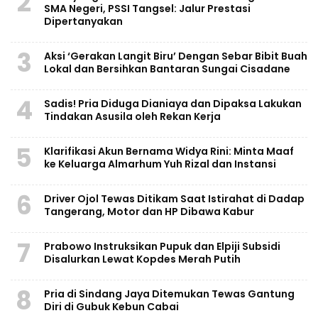
2
SMA Negeri, PSSI Tangsel: Jalur Prestasi
Dipertanyakan
3
Aksi ‘Gerakan Langit Biru’ Dengan Sebar Bibit Buah
Lokal dan Bersihkan Bantaran Sungai Cisadane
4
Sadis! Pria Diduga Dianiaya dan Dipaksa Lakukan
Tindakan Asusila oleh Rekan Kerja
5
Klarifikasi Akun Bernama Widya Rini: Minta Maaf
ke Keluarga Almarhum Yuh Rizal dan Instansi
6
Driver Ojol Tewas Ditikam Saat Istirahat di Dadap
Tangerang, Motor dan HP Dibawa Kabur
7
Prabowo Instruksikan Pupuk dan Elpiji Subsidi
Disalurkan Lewat Kopdes Merah Putih
8
Pria di Sindang Jaya Ditemukan Tewas Gantung
Diri di Gubuk Kebun Cabai