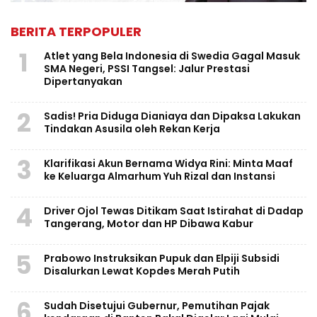
BERITA TERPOPULER
1
Atlet yang Bela Indonesia di Swedia Gagal Masuk
SMA Negeri, PSSI Tangsel: Jalur Prestasi
Dipertanyakan
2
Sadis! Pria Diduga Dianiaya dan Dipaksa Lakukan
Tindakan Asusila oleh Rekan Kerja
3
Klarifikasi Akun Bernama Widya Rini: Minta Maaf
ke Keluarga Almarhum Yuh Rizal dan Instansi
4
Driver Ojol Tewas Ditikam Saat Istirahat di Dadap
Tangerang, Motor dan HP Dibawa Kabur
5
Prabowo Instruksikan Pupuk dan Elpiji Subsidi
Disalurkan Lewat Kopdes Merah Putih
6
Sudah Disetujui Gubernur, Pemutihan Pajak