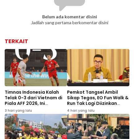
Belum ada komentar disini
Jadilah yang pertama berkomentar disini
TERKAIT
Timnas Indonesia Kalah
Pemkot Tangsel Ambil
Telak 0-3 dari Vietnam di
Sikap Tegas, EO Fun Walk &
Piala AFF 2026, Ini
Run Tak Lagi Diizinkan
Penyebabnya
Gelar Event
3 hari yang lalu
4 hari yang lalu