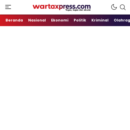
Tegas, Lugas dan Akurat
WartaXpress
Beranda
Nasional
Ekonomi
Politik
Kriminal
Olahra