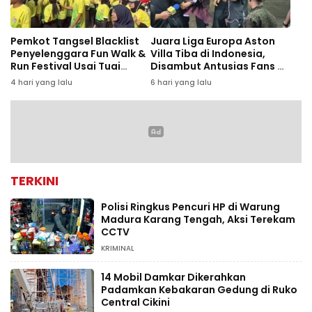
Pemkot Tangsel Blacklist
Juara Liga Europa Aston
Penyelenggara Fun Walk &
Villa Tiba di Indonesia,
Run Festival Usai Tuai
Disambut Antusias Fans di
Keluhan Peserta
Bandara Soekarno-Hatta
4 hari yang lalu
6 hari yang lalu
TERKINI
Polisi Ringkus Pencuri HP di Warung
Madura Karang Tengah, Aksi Terekam
CCTV
KRIMINAL
14 Mobil Damkar Dikerahkan
Padamkan Kebakaran Gedung di Ruko
Central Cikini