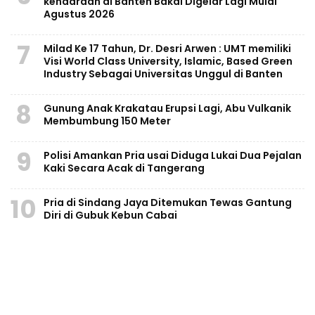
kendaraan di Banten Bakal Digelar Lagi Mulai
Agustus 2026
7
Milad Ke 17 Tahun, Dr. Desri Arwen : UMT memiliki
Visi World Class University, Islamic, Based Green
Industry Sebagai Universitas Unggul di Banten
8
Gunung Anak Krakatau Erupsi Lagi, Abu Vulkanik
Membumbung 150 Meter
9
Polisi Amankan Pria usai Diduga Lukai Dua Pejalan
Kaki Secara Acak di Tangerang
10
Pria di Sindang Jaya Ditemukan Tewas Gantung
Diri di Gubuk Kebun Cabai