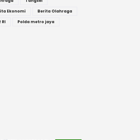
ahraga
Tangsel
ita Ekonomi
Berita Olahraga
 RI
Polda metro jaya