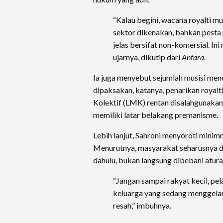
“Kalau begini, wacana royalti m
sektor dikenakan, bahkan pesta 
jelas bersifat non-komersial. I
ujarnya, dikutip dari
Antara
.
Ia juga menyebut sejumlah musisi men
dipaksakan, katanya, penarikan roya
Kolektif (LMK) rentan disalahgunakan
memiliki latar belakang premanisme.
Lebih lanjut, Sahroni menyoroti minimn
Menurutnya, masyarakat seharusnya d
dahulu, bukan langsung dibebani atura
“Jangan sampai rakyat kecil, p
keluarga yang sedang menggelar 
resah,” imbuhnya.