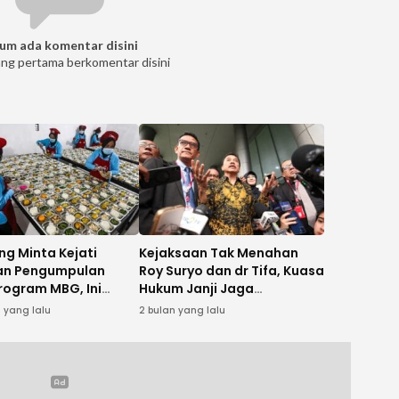
um ada komentar disini
ang pertama berkomentar disini
ng Minta Kejati
Kejaksaan Tak Menahan
an Pengumpulan
Roy Suryo dan dr Tifa, Kuasa
rogram MBG, Ini
Hukum Janji Jaga
nya
Kondusifitas Jelang Sidang
 yang lalu
2 bulan yang lalu
Ijazah Palsu Jokowi