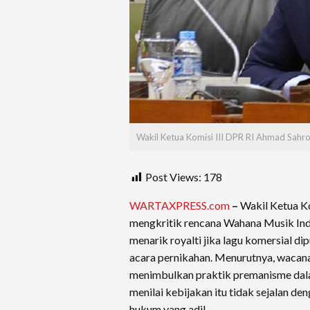
Wakil Ketua Komisi III DPR RI Ahmad Sahro
Post Views:
178
WARTAXPRESS.com
–
Wakil Ketua Ko
mengkritik rencana Wahana Musik In
menarik royalti jika lagu komersial di
acara pernikahan. Menurutnya, wacana
menimbulkan praktik premanisme dal
menilai kebijakan itu tidak sejalan d
hukum yang adil.