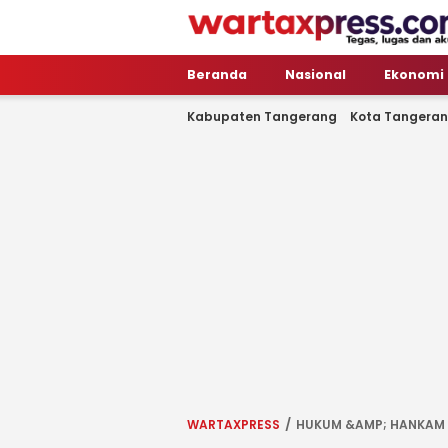
WartaXpress
Tegas, Lugas dan Akurat
Beranda
Nasional
Ekonomi
Kabupaten Tangerang
Kota Tangera
WARTAXPRESS
HUKUM &AMP; HANKAM