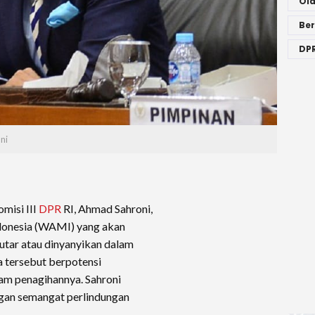
Ol
Ber
DPR
ni
misi III
DPR
RI, Ahmad Sahroni,
donesia (WAMI) yang akan
putar atau dinyanyikan dalam
 tersebut berpotensi
am penagihannya. Sahroni
engan semangat perlindungan