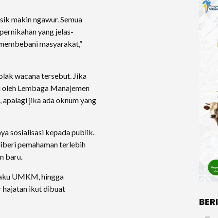
usik makin ngawur. Semua
pernikahan yang jelas-
ni membebani masyarakat,”
olak wacana tersebut. Jika
lti oleh Lembaga Manajemen
, apalagi jika ada oknum yang
ya sosialisasi kepada publik.
iberi pemahaman terlebih
n baru.
elaku UMKM, hingga
hajatan ikut dibuat
BER