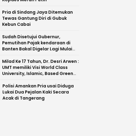
Pria di Sindang Jaya Ditemukan
Tewas Gantung Diri di Gubuk
Kebun Cabai
Sudah Disetujui Gubernur,
Pemutihan Pajak kendaraan di
Banten Bakal Digelar Lagi Mulai
Agustus 2026
Milad Ke 17 Tahun, Dr. Desri Arwen :
UMT memiliki Visi World Class
University, Islamic, Based Green
Industry Sebagai Universitas
Unggul di Banten
Polisi Amankan Pria usai Diduga
Lukai Dua Pejalan Kaki Secara
Acak di Tangerang