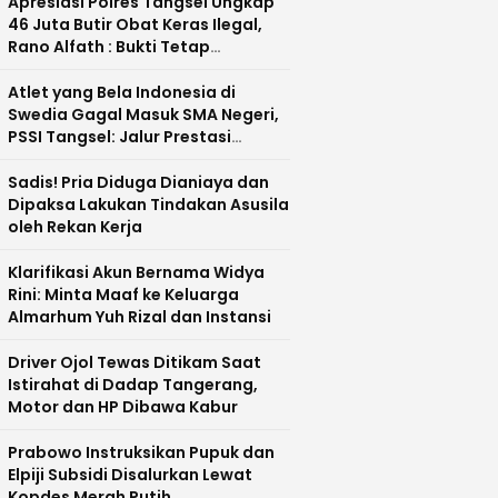
Apresiasi Polres Tangsel Ungkap
46 Juta Butir Obat Keras Ilegal,
Rano Alfath : Bukti Tetap
Profesional Jalankan Tugas
Atlet yang Bela Indonesia di
Swedia Gagal Masuk SMA Negeri,
PSSI Tangsel: Jalur Prestasi
Dipertanyakan
Sadis! Pria Diduga Dianiaya dan
Dipaksa Lakukan Tindakan Asusila
oleh Rekan Kerja
Klarifikasi Akun Bernama Widya
Rini: Minta Maaf ke Keluarga
Almarhum Yuh Rizal dan Instansi
Driver Ojol Tewas Ditikam Saat
Istirahat di Dadap Tangerang,
Motor dan HP Dibawa Kabur
Prabowo Instruksikan Pupuk dan
Elpiji Subsidi Disalurkan Lewat
Kopdes Merah Putih