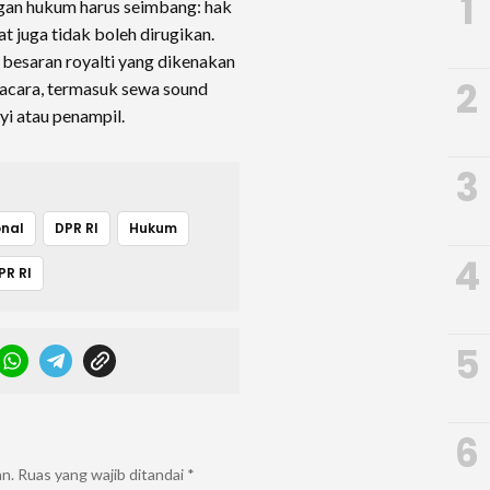
1
gan hukum harus seimbang: hak
at juga tidak boleh dirugikan.
esaran royalti yang dikenakan
2
 acara, termasuk sewa sound
yi atau penampil.
3
onal
DPR RI
Hukum
4
PR RI
5
6
an.
Ruas yang wajib ditandai
*