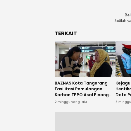
Bel
Jadilah y
TERKAIT
BAZNAS Kota Tangerang
Kejagu
Fasilitasi Pemulangan
Hentik
Korban TPPO Asal Pinang
Data P
dari Kamboja
Alasan
2 minggu yang lalu
3 minggu