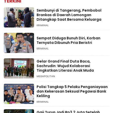
TERKINI
Sembunyi di Tangerang, Pembobol
Brankas di Daerah Lamongan
Ditangkap Saat Bersama Keluarga
KRIMINAL
Sempat Diduga Bunuh Diri, Korban
Ternyata Dibunuh Pria Beristri
KRIMINAL
Gelar Grand Final Duta Baca,
Sachrudin: Wujud Kolaborasi
Tingkatkan Literasi Anak Muda
MEGAPOLITAN
Polisi Tangkap 5 Pelaku Penganiayaan
dan Kekerasan Seksual Pegawai Bank
Keliling
KRIMINAL
Gaji Turun Jadi Rp3,2 Juta Setelah