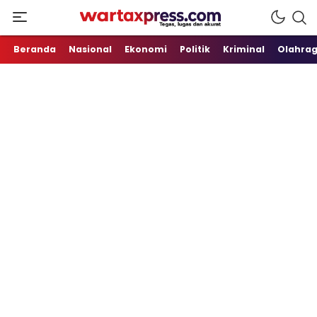
Tegas, Lugas dan Akurat
WartaXpress
Beranda
Nasional
Ekonomi
Politik
Kriminal
Olahra