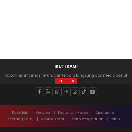
IKUTI KAMI
Dapatkan informasi terkini dan terbaru langsung dari media sosial
anda
TUTUP
Kode Etik
Redaksi
Pedoman Media
Disclaimer
Tentang Kami
Kontak Kami
Form Pengaduan
Iklan