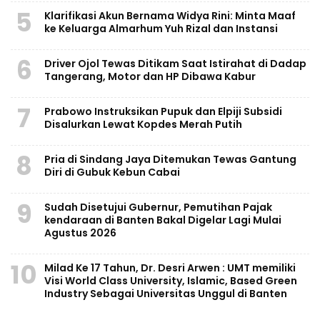
5
Klarifikasi Akun Bernama Widya Rini: Minta Maaf
ke Keluarga Almarhum Yuh Rizal dan Instansi
6
Driver Ojol Tewas Ditikam Saat Istirahat di Dadap
Tangerang, Motor dan HP Dibawa Kabur
7
Prabowo Instruksikan Pupuk dan Elpiji Subsidi
Disalurkan Lewat Kopdes Merah Putih
8
Pria di Sindang Jaya Ditemukan Tewas Gantung
Diri di Gubuk Kebun Cabai
9
Sudah Disetujui Gubernur, Pemutihan Pajak
kendaraan di Banten Bakal Digelar Lagi Mulai
Agustus 2026
10
Milad Ke 17 Tahun, Dr. Desri Arwen : UMT memiliki
Visi World Class University, Islamic, Based Green
Industry Sebagai Universitas Unggul di Banten