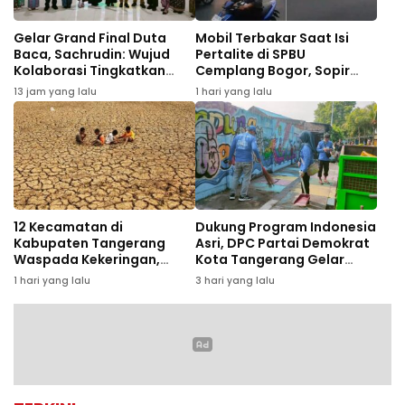
Gelar Grand Final Duta
Mobil Terbakar Saat Isi
Baca, Sachrudin: Wujud
Pertalite di SPBU
Kolaborasi Tingkatkan
Cemplang Bogor, Sopir
Literasi Anak Muda
Luka Bakar
13 jam yang lalu
1 hari yang lalu
12 Kecamatan di
Dukung Program Indonesia
Kabupaten Tangerang
Asri, DPC Partai Demokrat
Waspada Kekeringan,
Kota Tangerang Gelar
Pemkab Siapkan Distribusi
Gerakan Langit Biru dan
1 hari yang lalu
3 hari yang lalu
Air Bersih
Aksi Tanam Pohon