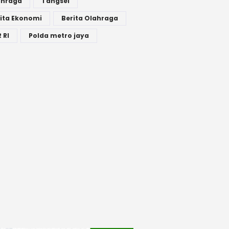
ahraga
Tangsel
ita Ekonomi
Berita Olahraga
 RI
Polda metro jaya