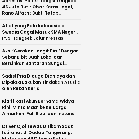
Apresiasi Polres Tangsel Ungkap
46 Juta Butir Obat Keras Ilegal,
Rano Alfath : Bukti Tetap
Profesional Jalankan Tugas
Atlet yang Bela Indonesia di
Swedia Gagal Masuk SMA Negeri,
PSSI Tangsel: Jalur Prestasi
Dipertanyakan
Aksi ‘Gerakan Langit Biru’ Dengan
Sebar Bibit Buah Lokal dan
Bersihkan Bantaran Sungai
Cisadane
Sadis! Pria Diduga Dianiaya dan
Dipaksa Lakukan Tindakan Asusila
oleh Rekan Kerja
Klarifikasi Akun Bernama Widya
Rini: Minta Maaf ke Keluarga
Almarhum Yuh Rizal dan Instansi
Driver Ojol Tewas Ditikam Saat
Istirahat di Dadap Tangerang,
Motor dan HP Dibawa Kabur