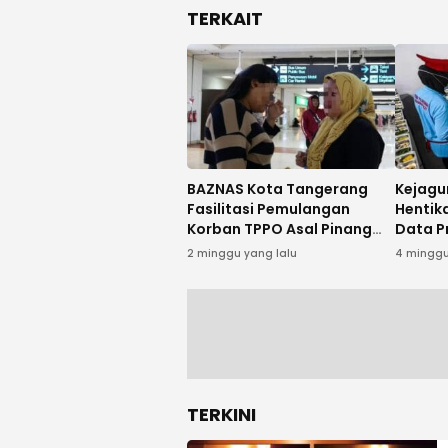
TERKAIT
BAZNAS Kota Tangerang
Kejagu
Fasilitasi Pemulangan
Hentik
Korban TPPO Asal Pinang
Data P
dari Kamboja
Alasan
2 minggu yang lalu
4 minggu
TERKINI