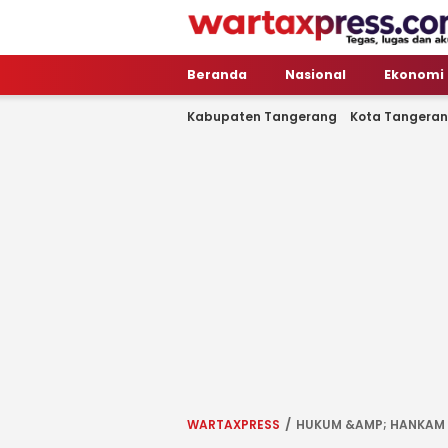
WartaXpress
Tegas, Lugas dan Akurat
Beranda
Nasional
Ekonomi
Kabupaten Tangerang
Kota Tangera
WARTAXPRESS
HUKUM &AMP; HANKAM