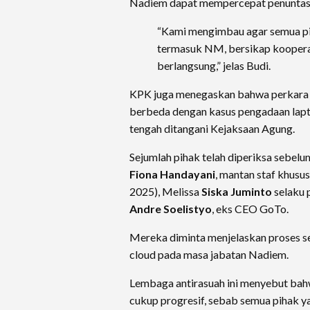
Nadiem dapat mempercepat penuntas
“Kami mengimbau agar semua pi
termasuk NM, bersikap koopera
berlangsung,” jelas Budi.
KPK juga menegaskan bahwa perkara 
berbeda dengan kasus pengadaan lap
tengah ditangani Kejaksaan Agung.
Sejumlah pihak telah diperiksa sebelu
Fiona Handayani
, mantan staf khusu
2025), Melissa
Siska Juminto
selaku 
Andre Soelistyo
, eks CEO GoTo.
Mereka diminta menjelaskan proses se
cloud pada masa jabatan Nadiem.
Lembaga antirasuah ini menyebut bahw
cukup progresif, sebab semua pihak y