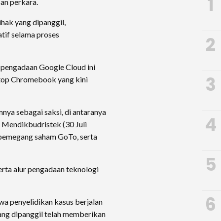
1
an perkara.
hak yang dipanggil,
tif selama proses
2
pengadaan Google Cloud ini
3
top Chromebook yang kini
mnya sebagai saksi, di antaranya
4
s Mendikbudristek (30 Juli
pemegang saham GoTo, serta
5
rta alur pengadaan teknologi
6
a penyelidikan kasus berjalan
ang dipanggil telah memberikan