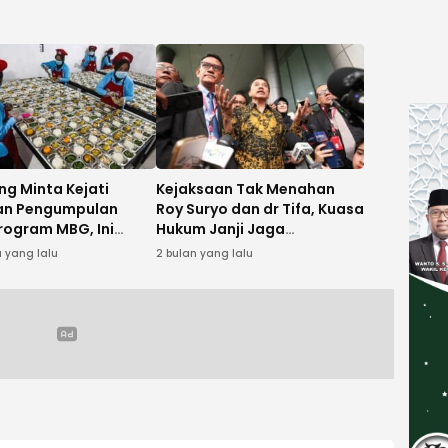
ng Minta Kejati
Kejaksaan Tak Menahan
an Pengumpulan
Roy Suryo dan dr Tifa, Kuasa
rogram MBG, Ini
Hukum Janji Jaga
nya
Kondusifitas Jelang Sidang
 yang lalu
2 bulan yang lalu
Ijazah Palsu Jokowi