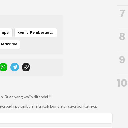
7
8
rupsi
Komisi Pemberantasan Korupsi
 Makarim
9
10
an.
Ruas yang wajib ditandai
*
aya pada peramban ini untuk komentar saya berikutnya.