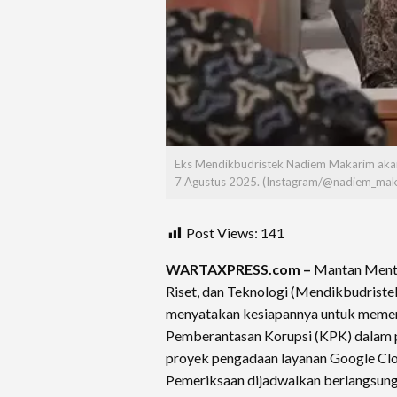
Eks Mendikbudristek Nadiem Makarim akan 
7 Agustus 2025. (Instagram/@nadiem_mak
Post Views:
141
WARTAXPRESS.com –
Mantan Mente
Riset, dan Teknologi (Mendikbudrist
menyatakan kesiapannya untuk memen
Pemberantasan Korupsi (KPK) dalam p
proyek pengadaan layanan Google Clo
Pemeriksaan dijadwalkan berlangsung