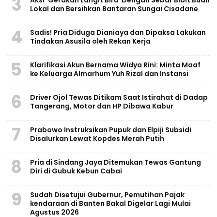
3
Aksi ‘Gerakan Langit Biru’ Dengan Sebar Bibit Buah
Lokal dan Bersihkan Bantaran Sungai Cisadane
4
Sadis! Pria Diduga Dianiaya dan Dipaksa Lakukan
Tindakan Asusila oleh Rekan Kerja
5
Klarifikasi Akun Bernama Widya Rini: Minta Maaf
ke Keluarga Almarhum Yuh Rizal dan Instansi
6
Driver Ojol Tewas Ditikam Saat Istirahat di Dadap
Tangerang, Motor dan HP Dibawa Kabur
7
Prabowo Instruksikan Pupuk dan Elpiji Subsidi
Disalurkan Lewat Kopdes Merah Putih
8
Pria di Sindang Jaya Ditemukan Tewas Gantung
Diri di Gubuk Kebun Cabai
9
Sudah Disetujui Gubernur, Pemutihan Pajak
kendaraan di Banten Bakal Digelar Lagi Mulai
Agustus 2026