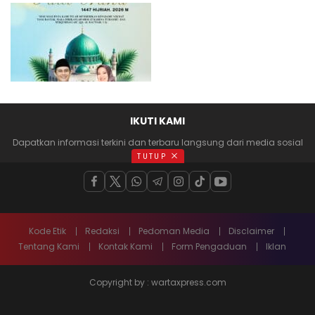
IKUTI KAMI
Dapatkan informasi terkini dan terbaru langsung dari media sosial
anda
TUTUP
Kode Etik
Redaksi
Pedoman Media
Disclaimer
Tentang Kami
Kontak Kami
Form Pengaduan
Iklan
Copyright by : wartaxpress.com