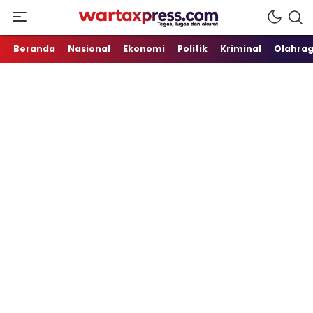
Tegas, Lugas dan Akurat
WartaXpress
Beranda
Nasional
Ekonomi
Politik
Kriminal
Olahra