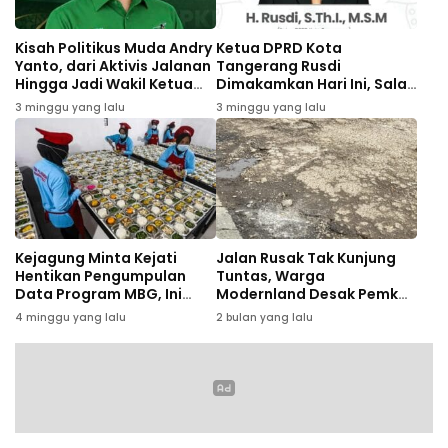
Kisah Politikus Muda Andry
Ketua DPRD Kota
Yanto, dari Aktivis Jalanan
Tangerang Rusdi
Hingga Jadi Wakil Ketua
Dimakamkan Hari Ini, Salat
PKB Kota Tangerang
Jenazah Digelar di Masjid
3 minggu yang lalu
3 minggu yang lalu
Raya Al-A’zhom
Kejagung Minta Kejati
Jalan Rusak Tak Kunjung
Hentikan Pengumpulan
Tuntas, Warga
Data Program MBG, Ini
Modernland Desak Pemkot
Alasannya
Ambil Alih Fasilitas
4 minggu yang lalu
2 bulan yang lalu
Perumahan