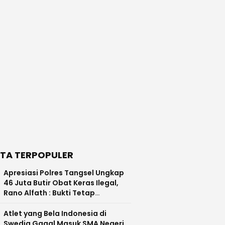
ITA TERPOPULER
Apresiasi Polres Tangsel Ungkap
46 Juta Butir Obat Keras Ilegal,
Rano Alfath : Bukti Tetap
Profesional Jalankan Tugas
Atlet yang Bela Indonesia di
Swedia Gagal Masuk SMA Negeri,