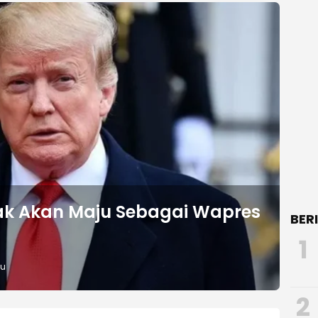
k Akan Maju Sebagai Wapres
BER
1
lu
2