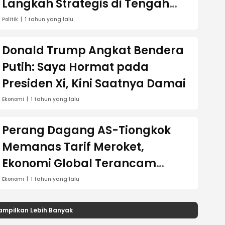
Langkah Strategis di Tengah
Upaya Gencatan Senjata
Politik
1 tahun yang lalu
Donald Trump Angkat Bendera
Putih: Saya Hormat pada
Presiden Xi, Kini Saatnya Damai
Ekonomi
1 tahun yang lalu
Perang Dagang AS-Tiongkok
Memanas Tarif Meroket,
Ekonomi Global Terancam
Guncang
Ekonomi
1 tahun yang lalu
ampilkan Lebih Banyak