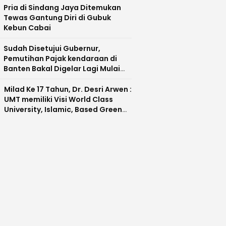
Pria di Sindang Jaya Ditemukan
Tewas Gantung Diri di Gubuk
Kebun Cabai
Sudah Disetujui Gubernur,
Pemutihan Pajak kendaraan di
Banten Bakal Digelar Lagi Mulai
Agustus 2026
Milad Ke 17 Tahun, Dr. Desri Arwen :
UMT memiliki Visi World Class
University, Islamic, Based Green
Industry Sebagai Universitas
Unggul di Banten