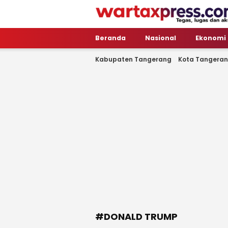
WartaXpress
Tegas, Lugas dan Akurat
Beranda
Nasional
Ekonomi
Kabupaten Tangerang
Kota Tangera
#DONALD TRUMP