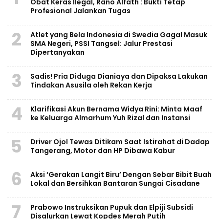
Obat Keras Ilegal, Rano Alfath : Bukti Tetap
Profesional Jalankan Tugas
2
Atlet yang Bela Indonesia di Swedia Gagal Masuk
SMA Negeri, PSSI Tangsel: Jalur Prestasi
Dipertanyakan
3
Sadis! Pria Diduga Dianiaya dan Dipaksa Lakukan
Tindakan Asusila oleh Rekan Kerja
4
Klarifikasi Akun Bernama Widya Rini: Minta Maaf
ke Keluarga Almarhum Yuh Rizal dan Instansi
5
Driver Ojol Tewas Ditikam Saat Istirahat di Dadap
Tangerang, Motor dan HP Dibawa Kabur
6
Aksi ‘Gerakan Langit Biru’ Dengan Sebar Bibit Buah
Lokal dan Bersihkan Bantaran Sungai Cisadane
7
Prabowo Instruksikan Pupuk dan Elpiji Subsidi
Disalurkan Lewat Kopdes Merah Putih