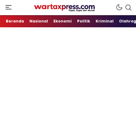
Tegas, Lugas dan Akurat
WartaXpress
Beranda
Nasional
Ekonomi
Politik
Kriminal
Olahra