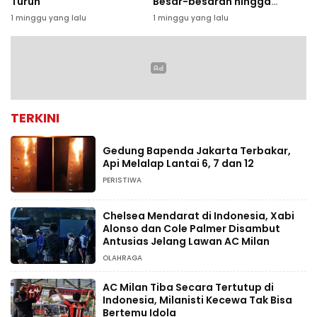
Turun
Besar-besaran hingga
8.000 Karyawan
1 minggu yang lalu
1 minggu yang lalu
TERKINI
Gedung Bapenda Jakarta Terbakar,
Api Melalap Lantai 6, 7 dan 12
PERISTIWA
Chelsea Mendarat di Indonesia, Xabi
Alonso dan Cole Palmer Disambut
Antusias Jelang Lawan AC Milan
OLAHRAGA
AC Milan Tiba Secara Tertutup di
Indonesia, Milanisti Kecewa Tak Bisa
Bertemu Idola