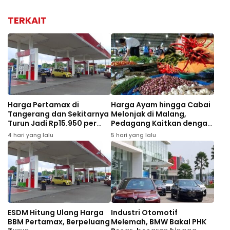
TERKAIT
Harga Pertamax di
Harga Ayam hingga Cabai
Tangerang dan Sekitarnya
Melonjak di Malang,
Turun Jadi Rp15.950 per
Pedagang Kaitkan dengan
Liter Mulai Agustus 2026
MBG dan Tahun Ajaran
4 hari yang lalu
5 hari yang lalu
Baru
ESDM Hitung Ulang Harga
Industri Otomotif
BBM Pertamax, Berpeluang
Melemah, BMW Bakal PHK