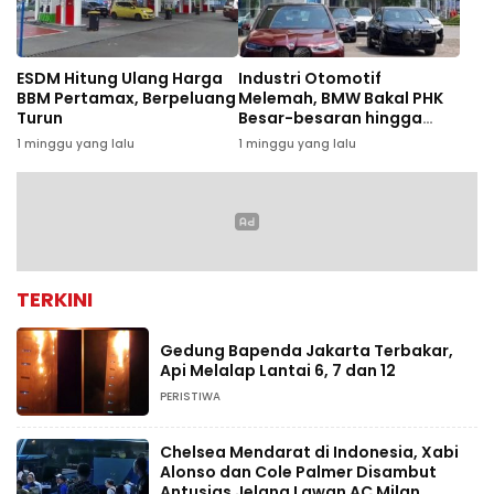
ESDM Hitung Ulang Harga
Industri Otomotif
BBM Pertamax, Berpeluang
Melemah, BMW Bakal PHK
Turun
Besar-besaran hingga
8.000 Karyawan
1 minggu yang lalu
1 minggu yang lalu
TERKINI
Gedung Bapenda Jakarta Terbakar,
Api Melalap Lantai 6, 7 dan 12
PERISTIWA
Chelsea Mendarat di Indonesia, Xabi
Alonso dan Cole Palmer Disambut
Antusias Jelang Lawan AC Milan