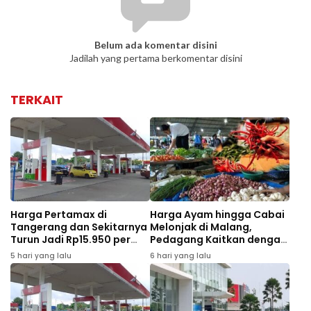
Belum ada komentar disini
Jadilah yang pertama berkomentar disini
TERKAIT
Harga Pertamax di
Harga Ayam hingga Cabai
Tangerang dan Sekitarnya
Melonjak di Malang,
Turun Jadi Rp15.950 per
Pedagang Kaitkan dengan
Liter Mulai Agustus 2026
MBG dan Tahun Ajaran
5 hari yang lalu
6 hari yang lalu
Baru