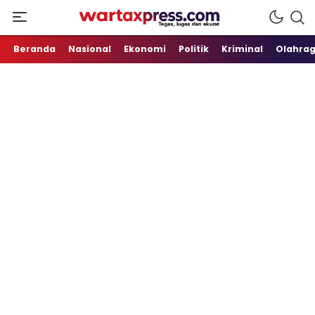
Tegas, Lugas dan Akurat
WartaXpress
Beranda
Nasional
Ekonomi
Politik
Kriminal
Olahra