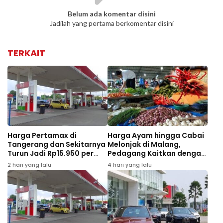
Belum ada komentar disini
Jadilah yang pertama berkomentar disini
TERKAIT
Harga Pertamax di
Harga Ayam hingga Cabai
Tangerang dan Sekitarnya
Melonjak di Malang,
Turun Jadi Rp15.950 per
Pedagang Kaitkan dengan
Liter Mulai Agustus 2026
MBG dan Tahun Ajaran
2 hari yang lalu
4 hari yang lalu
Baru