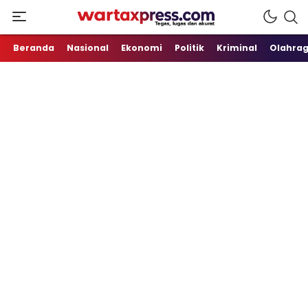
Tegas, Lugas dan Akurat
WartaXpress
Beranda
Nasional
Ekonomi
Politik
Kriminal
Olahra