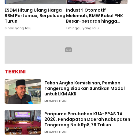
ESDM Hitung Ulang Harga
Industri Otomotif
BBM Pertamax, Berpeluang
Melemah, BMW Bakal PHK
Turun
Besar-besaran hingga
8.000 Karyawan
6 hari yang lalu
1 minggu yang lalu
TERKINI
Tekan Angka Kemiskinan, Pemkab
Tangerang Siapkan Suntikan Modal
untuk LKM AKR
MEGAPOLITAN
Paripurna Perubahan KUA-PPAS TA
2026, Pendapatan Daerah Kabupaten
Tangerang Naik Rp8,76 Triliun
MEGAPOLITAN