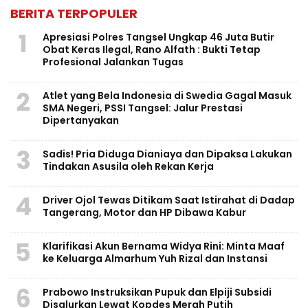
BERITA TERPOPULER
1
Apresiasi Polres Tangsel Ungkap 46 Juta Butir
Obat Keras Ilegal, Rano Alfath : Bukti Tetap
Profesional Jalankan Tugas
2
Atlet yang Bela Indonesia di Swedia Gagal Masuk
SMA Negeri, PSSI Tangsel: Jalur Prestasi
Dipertanyakan
3
Sadis! Pria Diduga Dianiaya dan Dipaksa Lakukan
Tindakan Asusila oleh Rekan Kerja
4
Driver Ojol Tewas Ditikam Saat Istirahat di Dadap
Tangerang, Motor dan HP Dibawa Kabur
5
Klarifikasi Akun Bernama Widya Rini: Minta Maaf
ke Keluarga Almarhum Yuh Rizal dan Instansi
6
Prabowo Instruksikan Pupuk dan Elpiji Subsidi
Disalurkan Lewat Kopdes Merah Putih