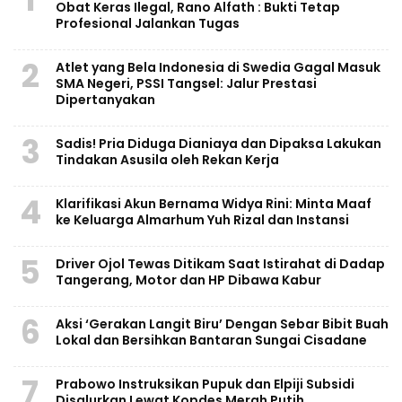
Obat Keras Ilegal, Rano Alfath : Bukti Tetap
Profesional Jalankan Tugas
2
Atlet yang Bela Indonesia di Swedia Gagal Masuk
SMA Negeri, PSSI Tangsel: Jalur Prestasi
Dipertanyakan
3
Sadis! Pria Diduga Dianiaya dan Dipaksa Lakukan
Tindakan Asusila oleh Rekan Kerja
4
Klarifikasi Akun Bernama Widya Rini: Minta Maaf
ke Keluarga Almarhum Yuh Rizal dan Instansi
5
Driver Ojol Tewas Ditikam Saat Istirahat di Dadap
Tangerang, Motor dan HP Dibawa Kabur
6
Aksi ‘Gerakan Langit Biru’ Dengan Sebar Bibit Buah
Lokal dan Bersihkan Bantaran Sungai Cisadane
7
Prabowo Instruksikan Pupuk dan Elpiji Subsidi
Disalurkan Lewat Kopdes Merah Putih