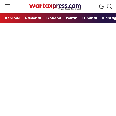
Tegas, Lugas dan Akurat
WartaXpress
Beranda
Nasional
Ekonomi
Politik
Kriminal
Olahra