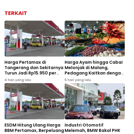
TERKAIT
Harga Pertamax di
Harga Ayam hingga Cabai
Tangerang dan Sekitarnya
Melonjak di Malang,
Turun Jadi Rp15.950 per
Pedagang Kaitkan dengan
Liter Mulai Agustus 2026
MBG dan Tahun Ajaran
4 hari yang lalu
5 hari yang lalu
Baru
ESDM Hitung Ulang Harga
Industri Otomotif
BBM Pertamax, Berpeluang
Melemah, BMW Bakal PHK