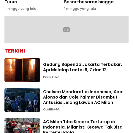
Turun
Besar-besaran hingga
8.000 Karyawan
1 minggu yang lalu
1 minggu yang lalu
TERKINI
Gedung Bapenda Jakarta Terbakar,
Api Melalap Lantai 6, 7 dan 12
PERISTIWA
Chelsea Mendarat di Indonesia, Xabi
Alonso dan Cole Palmer Disambut
Antusias Jelang Lawan AC Milan
OLAHRAGA
AC Milan Tiba Secara Tertutup di
Indonesia, Milanisti Kecewa Tak Bisa
Bertemu Idola