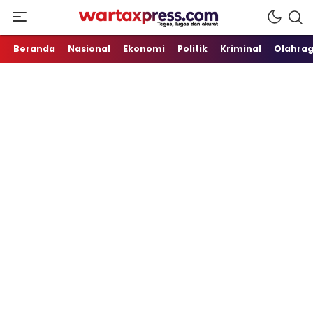
Tegas, Lugas dan Akurat
WartaXpress
Beranda
Nasional
Ekonomi
Politik
Kriminal
Olahra