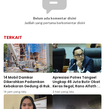
Belum ada komentar disini
Jadilah yang pertama berkomentar disini
TERKAIT
14 Mobil Damkar
Apresiasi Polres Tangsel
Dikerahkan Padamkan
Ungkap 46 Juta Butir Obat
Kebakaran Gedung di Ruko
Keras Ilegal, Rano Alfath :
Central Cikini
Bukti Tetap Profesional
14 jam yang lalu
2 hari yang lalu
Jalankan Tugas