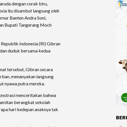
ruda dengan corak biru,
sia itu disambut langsung oleh
ernur Banten Andra Soni,
dan Bupati Tangerang Moch
Republik Indonesia (RI) Gibran
 dan duduk bersama kedua
t tersebut, Gibran secara
korban, menanyakan langsung
ut nyawa putra mereka.
monstrasi menceritakan bahwa
pamitan berangkat sekolah
apa hari kedepan anaknya tak
BER