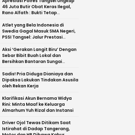
Apresiasi Polres Tangsel Ungkap
46 Juta Butir Obat Keras Ilegal,
Rano Alfath : Bukti Tetap
Profesional Jalankan Tugas
Atlet yang Bela Indonesia di
Swedia Gagal Masuk SMA Negeri,
PSSI Tangsel: Jalur Prestasi
Dipertanyakan
Aksi ‘Gerakan Langit Biru’ Dengan
Sebar Bibit Buah Lokal dan
Bersihkan Bantaran Sungai
Cisadane
Sadis! Pria Diduga Dianiaya dan
Dipaksa Lakukan Tindakan Asusila
oleh Rekan Kerja
Klarifikasi Akun Bernama Widya
Rini: Minta Maaf ke Keluarga
Almarhum Yuh Rizal dan Instansi
Driver Ojol Tewas Ditikam Saat
Istirahat di Dadap Tangerang,
Motor dan HP Dibawa Kabur