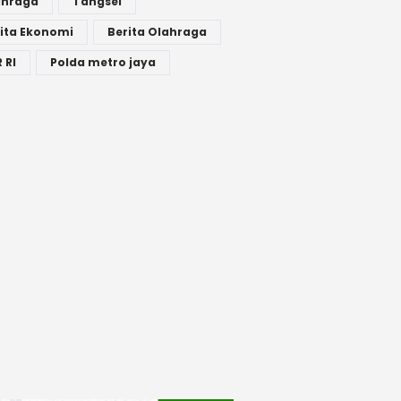
ahraga
Tangsel
ita Ekonomi
Berita Olahraga
 RI
Polda metro jaya