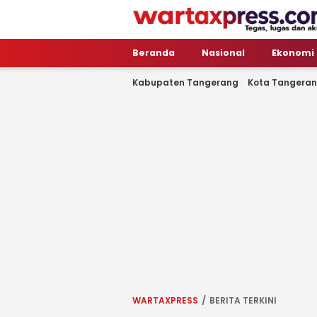
WartaXpress
Tegas, Lugas dan Akurat
Beranda
Nasional
Ekonomi
Kabupaten Tangerang
Kota Tangera
WARTAXPRESS
BERITA TERKINI