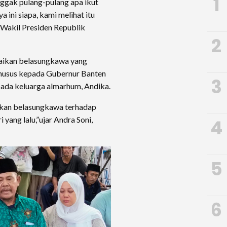
1
nggak pulang-pulang apa ikut
a ini siapa, kami melihat itu
e Wakil Presiden Republik
2
aikan belasungkawa yang
khusus kepada Gubernur Banten
3
ada keluarga almarhum, Andika.
pkan belasungkawa terhadap
yang lalu,”ujar Andra Soni,
4
5
6