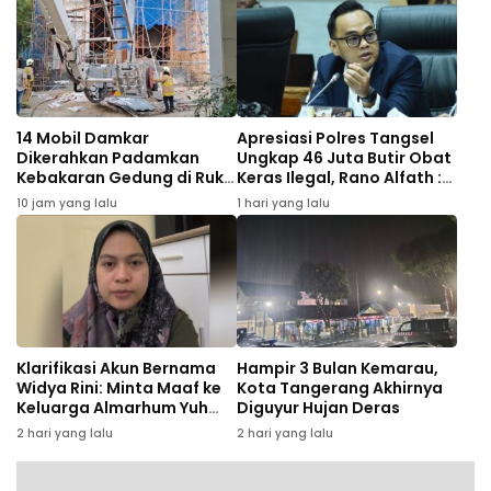
14 Mobil Damkar
Apresiasi Polres Tangsel
Dikerahkan Padamkan
Ungkap 46 Juta Butir Obat
Kebakaran Gedung di Ruko
Keras Ilegal, Rano Alfath :
Central Cikini
Bukti Tetap Profesional
10 jam yang lalu
1 hari yang lalu
Jalankan Tugas
Klarifikasi Akun Bernama
Hampir 3 Bulan Kemarau,
Widya Rini: Minta Maaf ke
Kota Tangerang Akhirnya
Keluarga Almarhum Yuh
Diguyur Hujan Deras
Rizal dan Instansi
2 hari yang lalu
2 hari yang lalu