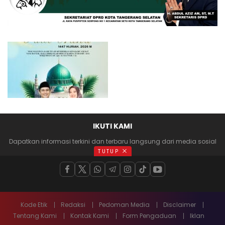
IKUTI KAMI
Dapatkan informasi terkini dan terbaru langsung dari media sosial
anda
TUTUP
Kode Etik
Redaksi
Pedoman Media
Disclaimer
Tentang Kami
Kontak Kami
Form Pengaduan
Iklan