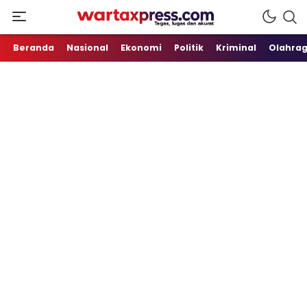
Tegas, Lugas dan Akurat
WartaXpress
Beranda
Nasional
Ekonomi
Politik
Kriminal
Olahra