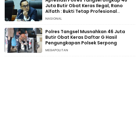
Apresiasi Polres Tangsel Ungkap 46
Juta Butir Obat Keras Ilegal, Rano
Alfath : Bukti Tetap Profesional
Jalankan Tugas
NASIONAL
Polres Tangsel Musnahkan 46 Juta
Butir Obat Keras Daftar G Hasil
Pengungkapan Polsek Serpong
MEGAPOLITAN