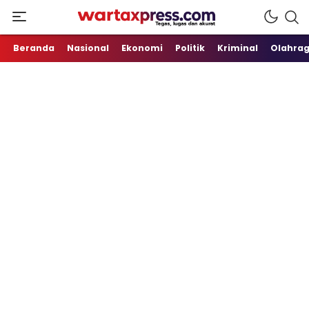
Tegas, Lugas dan Akurat
WartaXpress
Beranda
Nasional
Ekonomi
Politik
Kriminal
Olahra