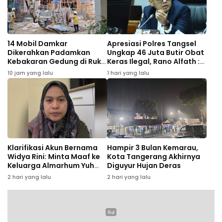
14 Mobil Damkar
Apresiasi Polres Tangsel
Dikerahkan Padamkan
Ungkap 46 Juta Butir Obat
Kebakaran Gedung di Ruko
Keras Ilegal, Rano Alfath :
Central Cikini
Bukti Tetap Profesional
10 jam yang lalu
1 hari yang lalu
Jalankan Tugas
Klarifikasi Akun Bernama
Hampir 3 Bulan Kemarau,
Widya Rini: Minta Maaf ke
Kota Tangerang Akhirnya
Keluarga Almarhum Yuh
Diguyur Hujan Deras
Rizal dan Instansi
2 hari yang lalu
2 hari yang lalu