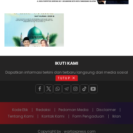
IKUTI KAMI
Dapatkan informasi terkini dan terbaru langsung dari media sosial
anda
TUTUP
Kode Etik
Redaksi
Pedoman Media
Disclaimer
Tentang Kami
Kontak Kami
Form Pengaduan
Iklan
Copyright by : wartaxpress.com