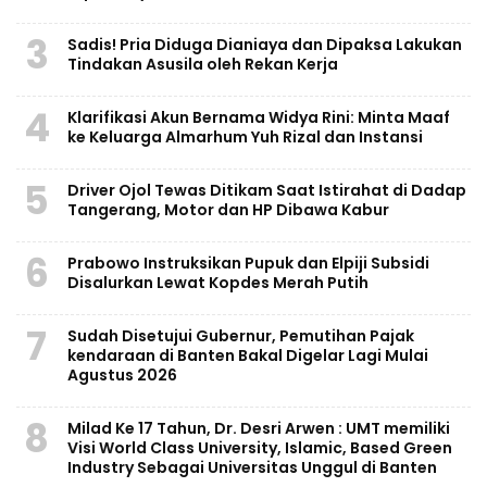
3
Sadis! Pria Diduga Dianiaya dan Dipaksa Lakukan
Tindakan Asusila oleh Rekan Kerja
4
Klarifikasi Akun Bernama Widya Rini: Minta Maaf
ke Keluarga Almarhum Yuh Rizal dan Instansi
5
Driver Ojol Tewas Ditikam Saat Istirahat di Dadap
Tangerang, Motor dan HP Dibawa Kabur
6
Prabowo Instruksikan Pupuk dan Elpiji Subsidi
Disalurkan Lewat Kopdes Merah Putih
7
Sudah Disetujui Gubernur, Pemutihan Pajak
kendaraan di Banten Bakal Digelar Lagi Mulai
Agustus 2026
8
Milad Ke 17 Tahun, Dr. Desri Arwen : UMT memiliki
Visi World Class University, Islamic, Based Green
Industry Sebagai Universitas Unggul di Banten