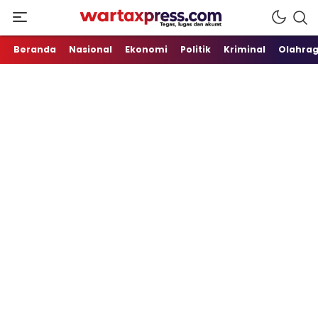
Tegas, Lugas dan Akurat
WartaXpress
Beranda
Nasional
Ekonomi
Politik
Kriminal
Olahra