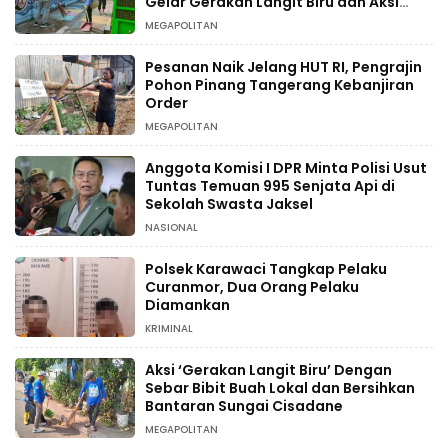
Gelar Gerakan Langit Biru dan Aksi
Tanam Pohon
MEGAPOLITAN
Pesanan Naik Jelang HUT RI, Pengrajin
Pohon Pinang Tangerang Kebanjiran
Order
MEGAPOLITAN
Anggota Komisi I DPR Minta Polisi Usut
Tuntas Temuan 995 Senjata Api di
Sekolah Swasta Jaksel
NASIONAL
Polsek Karawaci Tangkap Pelaku
Curanmor, Dua Orang Pelaku
Diamankan
KRIMINAL
Aksi ‘Gerakan Langit Biru’ Dengan
Sebar Bibit Buah Lokal dan Bersihkan
Bantaran Sungai Cisadane
MEGAPOLITAN