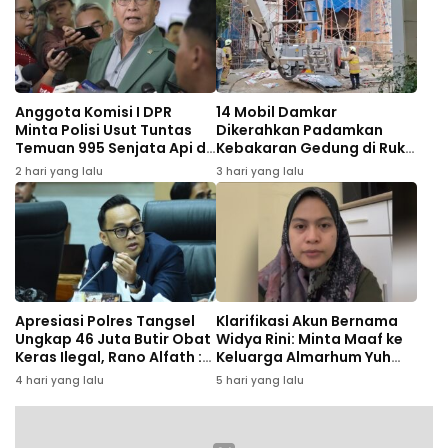
Anggota Komisi I DPR
14 Mobil Damkar
Minta Polisi Usut Tuntas
Dikerahkan Padamkan
Temuan 995 Senjata Api di
Kebakaran Gedung di Ruko
Sekolah Swasta Jaksel
Central Cikini
2 hari yang lalu
3 hari yang lalu
Apresiasi Polres Tangsel
Klarifikasi Akun Bernama
Ungkap 46 Juta Butir Obat
Widya Rini: Minta Maaf ke
Keras Ilegal, Rano Alfath :
Keluarga Almarhum Yuh
Bukti Tetap Profesional
Rizal dan Instansi
4 hari yang lalu
5 hari yang lalu
Jalankan Tugas