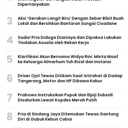
Dipertanyakan
3
Aksi ‘Gerakan Langit Biru’ Dengan Sebar Bibit Buah
Lokal dan Bersihkan Bantaran Sungai Cisadane
4
Sadis! Pria Diduga Dianiaya dan Dipaksa Lakukan
Tindakan Asusila oleh Rekan Kerja
5
Klarifikasi Akun Bernama Widya Rini: Minta Maaf
ke Keluarga Almarhum Yuh Rizal dan Instansi
6
Driver Ojol Tewas Ditikam Saat Istirahat di Dadap
Tangerang, Motor dan HP Dibawa Kabur
7
Prabowo Instruksikan Pupuk dan Elpiji Subsidi
Disalurkan Lewat Kopdes Merah Putih
8
Pria di Sindang Jaya Ditemukan Tewas Gantung
Diri di Gubuk Kebun Cabai