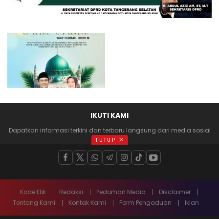
IKUTI KAMI
Dapatkan informasi terkini dan terbaru langsung dari media sosial
anda
TUTUP
Kode Etik
Redaksi
Pedoman Media
Disclaimer
Tentang Kami
Kontak Kami
Form Pengaduan
Iklan