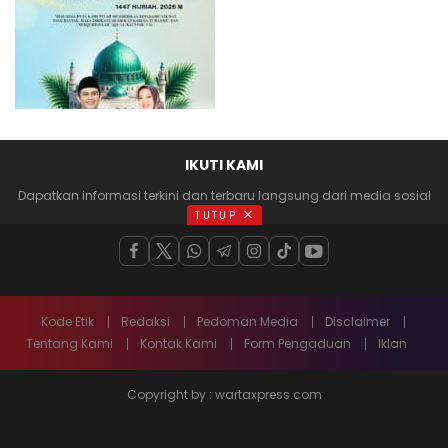
IKUTI KAMI
Dapatkan informasi terkini dan terbaru langsung dari media sosial
anda
TUTUP
Kode Etik
Redaksi
Pedoman Media
Disclaimer
Tentang Kami
Kontak Kami
Form Pengaduan
Iklan
Copyright by : wartaxpress.com