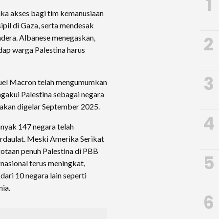
1
uka akses bagi tim kemanusiaan
ipil di Gaza, serta mendesak
2
dera. Albanese menegaskan,
dap warga Palestina harus
3
nuel Macron telah mengumumkan
ngakui Palestina sebagai negara
akan digelar September 2025.
4
anyak 147 negara telah
rdaulat. Meski Amerika Serikat
taan penuh Palestina di PBB
5
asional terus meningkat,
ari 10 negara lain seperti
nia.
6