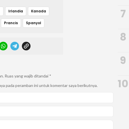
7
n
Irlandia
Kanada
Prancis
Spanyol
8
9
an.
Ruas yang wajib ditandai
*
10
aya pada peramban ini untuk komentar saya berikutnya.