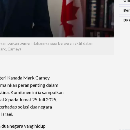
Ol
Ber
DPR
yampaikan pemerintahannya siap berperan aktif dalam
arkJCarney)
eri Kanada Mark Carney,
mainkan peran penting dalam
tina. Komitmen ini ia sampaikan
al X pada Jumat 25 Juli 2025,
erhadap solusi dua negara
Israel.
 dua negara yang hidup