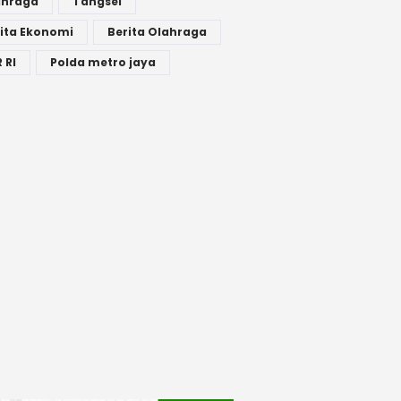
ahraga
Tangsel
ita Ekonomi
Berita Olahraga
 RI
Polda metro jaya