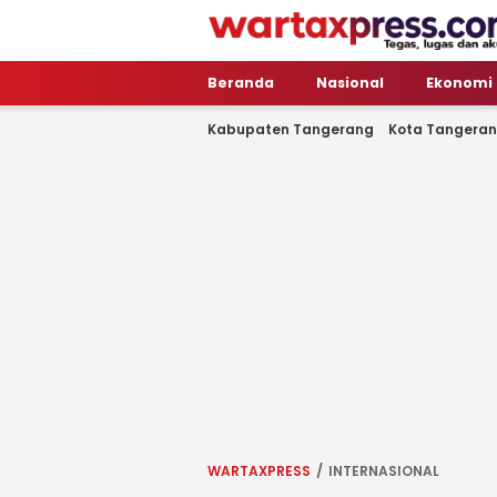
WartaXpress
Tegas, Lugas dan Akurat
Beranda
Nasional
Ekonomi
Kabupaten Tangerang
Kota Tangera
WARTAXPRESS
INTERNASIONAL