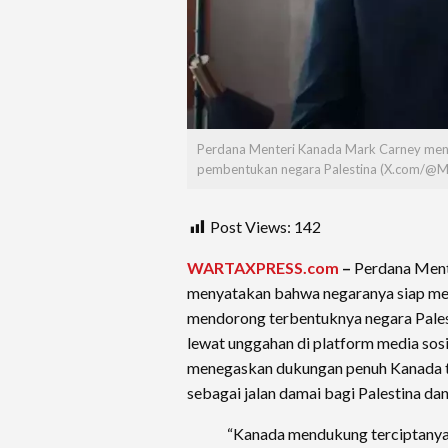
Perdana Menteri Kanada Mark Carney men
pembentukan negara Palestina (X.com/@M
Post Views:
142
WARTAXPRESS.com
–
Perdana Ment
menyatakan bahwa negaranya siap me
mendorong terbentuknya negara Pales
lewat unggahan di platform media sosi
menegaskan dukungan penuh Kanada t
sebagai jalan damai bagi Palestina dan 
“Kanada mendukung terciptanya