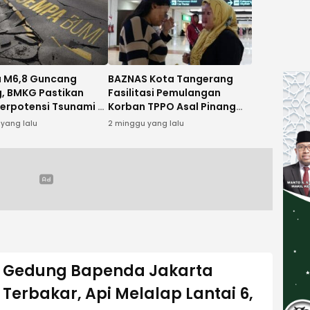
 M6,8 Guncang
BAZNAS Kota Tangerang
, BMKG Pastikan
Fasilitasi Pemulangan
Berpotensi Tsunami di
Korban TPPO Asal Pinang
sia
dari Kamboja
 yang lalu
2 minggu yang lalu
Gedung Bapenda Jakarta
Terbakar, Api Melalap Lantai 6,