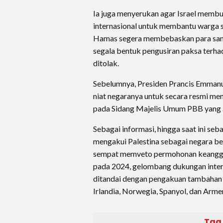
Ia juga menyerukan agar Israel memb
internasional untuk membantu warga s
Hamas segera membebaskan para san
segala bentuk pengusiran paksa terha
ditolak.
Sebelumnya, Presiden Prancis Emma
niat negaranya untuk secara resmi me
pada Sidang Majelis Umum PBB yang 
Sebagai informasi, hingga saat ini seb
mengakui Palestina sebagai negara be
sempat memveto permohonan keanggo
pada 2024, gelombang dukungan intern
ditandai dengan pengakuan tambahan d
Irlandia, Norwegia, Spanyol, dan Arme
Tag