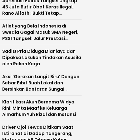
Apresiasi Polres Tangsel Ungkap
46 Juta Butir Obat Keras Ilegal,
Rano Alfath : Bukti Tetap
Profesional Jalankan Tugas
Atlet yang Bela Indonesia di
Swedia Gagal Masuk SMA Negeri,
PSSI Tangsel: Jalur Prestasi
Dipertanyakan
Sadis! Pria Diduga Dianiaya dan
Dipaksa Lakukan Tindakan Asusila
oleh Rekan Kerja
Aksi ‘Gerakan Langit Biru’ Dengan
Sebar Bibit Buah Lokal dan
Bersihkan Bantaran Sungai
Cisadane
Klarifikasi Akun Bernama Widya
Rini: Minta Maaf ke Keluarga
Almarhum Yuh Rizal dan Instansi
Driver Ojol Tewas Ditikam Saat
Istirahat di Dadap Tangerang,
Motor dan HP Dibawa Kabur