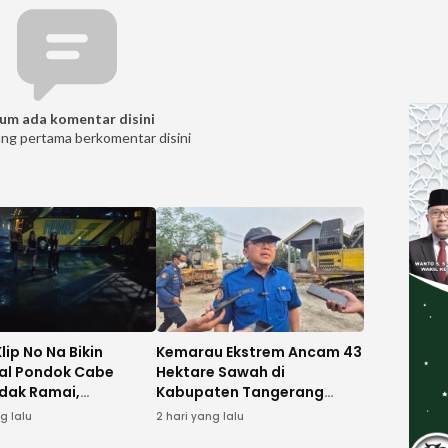
um ada komentar disini
ang pertama berkomentar disini
lip No Na Bikin
Kemarau Ekstrem Ancam 43
al Pondok Cabe
Hektare Sawah di
dak Ramai,
Kabupaten Tangerang
ng hingga Jukir Ikut
Gagal Panen
ng lalu
2 hari yang lalu
atan