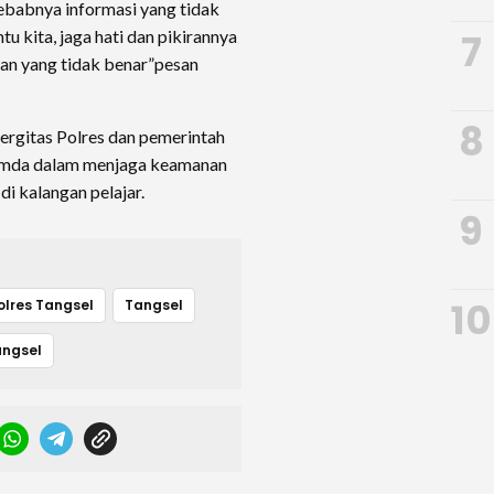
yebabnya informasi yang tidak
u kita, jaga hati dan pikirannya
7
tan yang tidak benar”pesan
8
rgitas Polres dan pemerintah
pimda dalam menjaga keamanan
i kalangan pelajar.
9
10
olres Tangsel
Tangsel
angsel