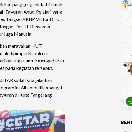
adirkan panggung edukatif untuk
 Tawuran Antar Pelajar) yang
res Tangsel AKBP Victor D.H.
ta Tangsel Drs. H. Benyamin
er Juga Manusia)
i akan merayakan HUT
pak dipimpin Kapolri di
berikan tugas untuk mengadakan
es pada kegiatan tersebut.
ETAR sudah kita jalankan
rogram ini Alhamdulillah sangat
tawuran di Kota Tangerang
BER