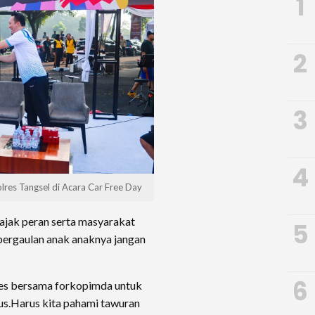
1
2
3
4
res Tangsel di Acara Car Free Day
ajak peran serta masyarakat
5
pergaulan anak anaknya jangan
6
res bersama forkopimda untuk
s.Harus kita pahami tawuran