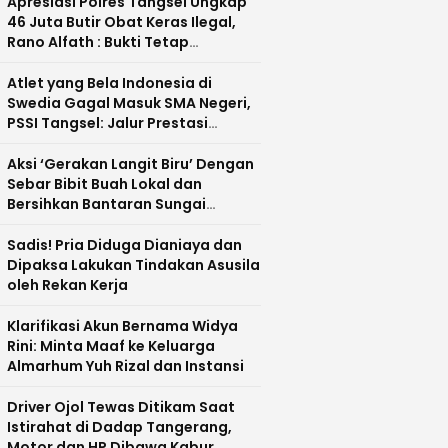
Apresiasi Polres Tangsel Ungkap
46 Juta Butir Obat Keras Ilegal,
Rano Alfath : Bukti Tetap
Profesional Jalankan Tugas
Atlet yang Bela Indonesia di
Swedia Gagal Masuk SMA Negeri,
PSSI Tangsel: Jalur Prestasi
Dipertanyakan
Aksi ‘Gerakan Langit Biru’ Dengan
Sebar Bibit Buah Lokal dan
Bersihkan Bantaran Sungai
Cisadane
Sadis! Pria Diduga Dianiaya dan
Dipaksa Lakukan Tindakan Asusila
oleh Rekan Kerja
Klarifikasi Akun Bernama Widya
Rini: Minta Maaf ke Keluarga
Almarhum Yuh Rizal dan Instansi
Driver Ojol Tewas Ditikam Saat
Istirahat di Dadap Tangerang,
Motor dan HP Dibawa Kabur