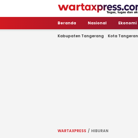
WartaXpress
Tegas, Lugas dan Akurat
Beranda
Nasional
Ekonomi
Kabupaten Tangerang
Kota Tangera
WARTAXPRESS
HIBURAN