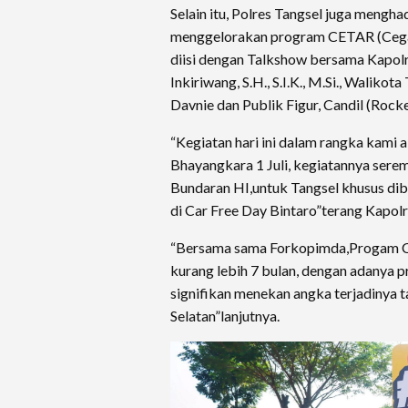
Selain itu, Polres Tangsel juga mengh
menggelorakan program CETAR (Cegah
diisi dengan Talkshow bersama Kapol
Inkiriwang, S.H., S.I.K., M.Si., Waliko
Davnie dan Publik Figur, Candil (Rock
“Kegiatan hari ini dalam rangka kam
Bhayangkara 1 Juli, kegiatannya serem
Bundaran HI,untuk Tangsel khusus di
di Car Free Day Bintaro”terang Kapolr
“Bersama sama Forkopimda,Progam C
kurang lebih 7 bulan, dengan adanya p
signifikan menekan angka terjadinya 
Selatan”lanjutnya.