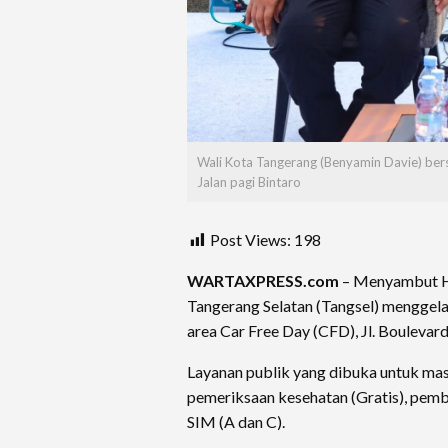
Wali Kota Tangerang (Benyamin Davie) bers
Jalan pagi Bintaro
Post Views:
198
WARTAXPRESS.com
– Menyambut Ha
Tangerang Selatan (Tangsel) menggela
area Car Free Day (CFD), Jl. Boulevard
Layanan publik yang dibuka untuk ma
pemeriksaan kesehatan (Gratis), pem
SIM (A dan C).