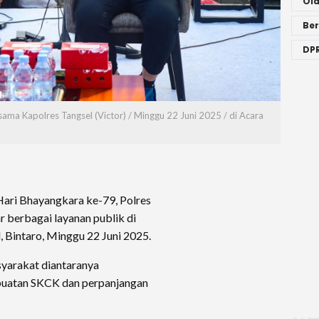
Ol
Ber
DPR
ama Kapolres Tangsel (Victor) / Minggu 22 Juni 2025 / di Acara
ri Bhayangkara ke-79, Polres
r berbagai layanan publik di
, Bintaro, Minggu 22 Juni 2025.
syarakat diantaranya
buatan SKCK dan perpanjangan