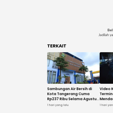
Bel
Jadilah y
TERKAIT
Sambungan Air Bersih di
Video K
Kota Tangerang Cuma
Termin
Rp237 Ribu Selama Agustus,
Menda
Ini Syaratnya
Pedaga
1 hari yang lalu
1 hari ya
Kecipr