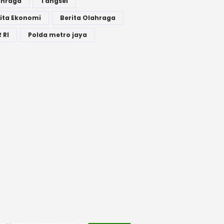
ahraga
Tangsel
ita Ekonomi
Berita Olahraga
 RI
Polda metro jaya