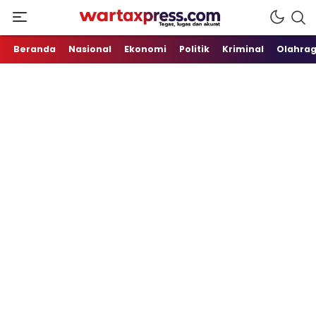
Tegas, Lugas dan Akurat
WartaXpress
Beranda
Nasional
Ekonomi
Politik
Kriminal
Olahra