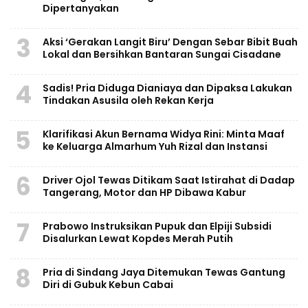
Dipertanyakan
3
Aksi ‘Gerakan Langit Biru’ Dengan Sebar Bibit Buah
Lokal dan Bersihkan Bantaran Sungai Cisadane
4
Sadis! Pria Diduga Dianiaya dan Dipaksa Lakukan
Tindakan Asusila oleh Rekan Kerja
5
Klarifikasi Akun Bernama Widya Rini: Minta Maaf
ke Keluarga Almarhum Yuh Rizal dan Instansi
6
Driver Ojol Tewas Ditikam Saat Istirahat di Dadap
Tangerang, Motor dan HP Dibawa Kabur
7
Prabowo Instruksikan Pupuk dan Elpiji Subsidi
Disalurkan Lewat Kopdes Merah Putih
8
Pria di Sindang Jaya Ditemukan Tewas Gantung
Diri di Gubuk Kebun Cabai