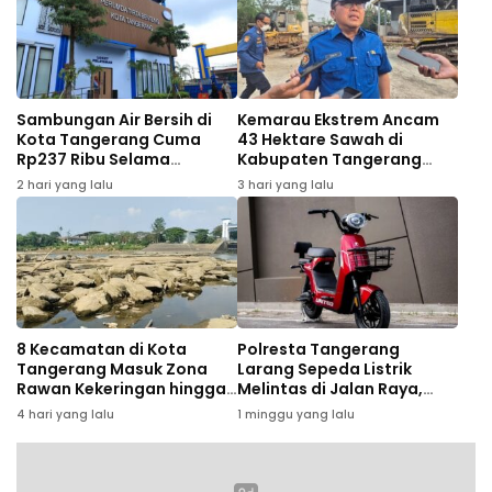
Sambungan Air Bersih di
Kemarau Ekstrem Ancam
Kota Tangerang Cuma
43 Hektare Sawah di
Rp237 Ribu Selama
Kabupaten Tangerang
Agustus, Ini Syaratnya
Gagal Panen
2 hari yang lalu
3 hari yang lalu
8 Kecamatan di Kota
Polresta Tangerang
Tangerang Masuk Zona
Larang Sepeda Listrik
Rawan Kekeringan hingga
Melintas di Jalan Raya,
September 2026
Pelanggar Bakal
4 hari yang lalu
1 minggu yang lalu
Ditertibkan