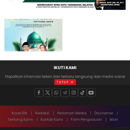
IKUTI KAMI
Dapatkan informasi terkini dan terbaru langsung dari media sosial
anda
TUTUP
Kode Etik
Redaksi
Pedoman Media
Disclaimer
Tentang Kami
Kontak Kami
Form Pengaduan
Iklan