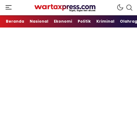
Tegas, Lugas dan Akurat
WartaXpress
Beranda
Nasional
Ekonomi
Politik
Kriminal
Olahra