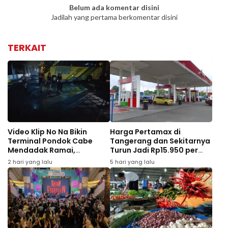
Belum ada komentar disini
Jadilah yang pertama berkomentar disini
TERKAIT
Video Klip No Na Bikin
Harga Pertamax di
Terminal Pondok Cabe
Tangerang dan Sekitarnya
Mendadak Ramai,
Turun Jadi Rp15.950 per
Pedagang hingga Jukir Ikut
Liter Mulai Agustus 2026
2 hari yang lalu
5 hari yang lalu
Kecipratan