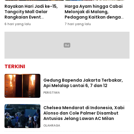
Rayakan Hari Jadi ke-15,
Harga Ayam hingga Cabai
Tangcity Mall Gelar
Melonjak di Malang,
Rangkaian Event
Pedagang Kaitkan dengan
“1n5pirations” dan Konser
MBG dan Tahun Ajaran
6 hari yang lalu
7 hari yang lalu
Rony Parulian
Baru
TERKINI
Gedung Bapenda Jakarta Terbakar,
Api Melalap Lantai 6, 7 dan 12
PERISTIWA
Chelsea Mendarat di Indonesia, Xabi
Alonso dan Cole Palmer Disambut
Antusias Jelang Lawan AC Milan
OLAHRAGA