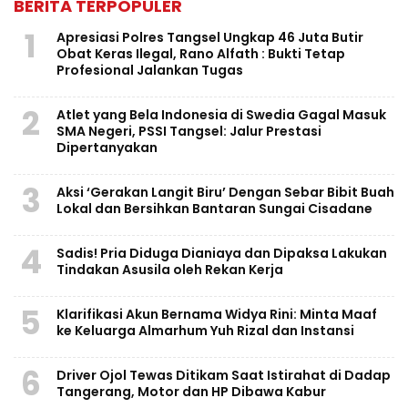
BERITA TERPOPULER
1
Apresiasi Polres Tangsel Ungkap 46 Juta Butir
Obat Keras Ilegal, Rano Alfath : Bukti Tetap
Profesional Jalankan Tugas
2
Atlet yang Bela Indonesia di Swedia Gagal Masuk
SMA Negeri, PSSI Tangsel: Jalur Prestasi
Dipertanyakan
3
Aksi ‘Gerakan Langit Biru’ Dengan Sebar Bibit Buah
Lokal dan Bersihkan Bantaran Sungai Cisadane
4
Sadis! Pria Diduga Dianiaya dan Dipaksa Lakukan
Tindakan Asusila oleh Rekan Kerja
5
Klarifikasi Akun Bernama Widya Rini: Minta Maaf
ke Keluarga Almarhum Yuh Rizal dan Instansi
6
Driver Ojol Tewas Ditikam Saat Istirahat di Dadap
Tangerang, Motor dan HP Dibawa Kabur