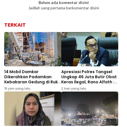
Belum ada komentar disini
Jadilah yang pertama berkomentar disini
TERKAIT
14 Mobil Damkar
Apresiasi Polres Tangsel
Dikerahkan Padamkan
Ungkap 46 Juta Butir Obat
Kebakaran Gedung di Ruko
Keras Ilegal, Rano Alfath :
Central Cikini
Bukti Tetap Profesional
15 jam yang lalu
2 hari yang lalu
Jalankan Tugas