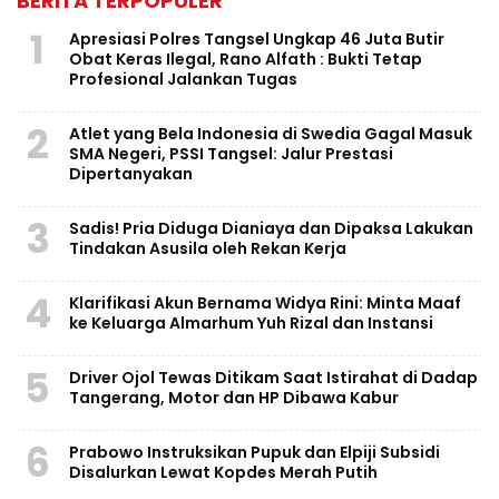
BERITA TERPOPULER
1
Apresiasi Polres Tangsel Ungkap 46 Juta Butir
Obat Keras Ilegal, Rano Alfath : Bukti Tetap
Profesional Jalankan Tugas
2
Atlet yang Bela Indonesia di Swedia Gagal Masuk
SMA Negeri, PSSI Tangsel: Jalur Prestasi
Dipertanyakan
3
Sadis! Pria Diduga Dianiaya dan Dipaksa Lakukan
Tindakan Asusila oleh Rekan Kerja
4
Klarifikasi Akun Bernama Widya Rini: Minta Maaf
ke Keluarga Almarhum Yuh Rizal dan Instansi
5
Driver Ojol Tewas Ditikam Saat Istirahat di Dadap
Tangerang, Motor dan HP Dibawa Kabur
6
Prabowo Instruksikan Pupuk dan Elpiji Subsidi
Disalurkan Lewat Kopdes Merah Putih