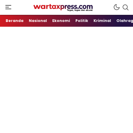
Tegas, Lugas dan Akurat
WartaXpress
Beranda
Nasional
Ekonomi
Politik
Kriminal
Olahra