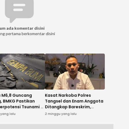
um ada komentar disini
ang pertama berkomentar disini
 M6,8 Guncang
Kasat Narkoba Polres
, BMKG Pastikan
Tangsel dan Enam Anggota
Berpotensi Tsunami di
Ditangkap Bareskrim,
sia
Diduga Terlibat Kasus
 yang lalu
2 minggu yang lalu
Narkoba