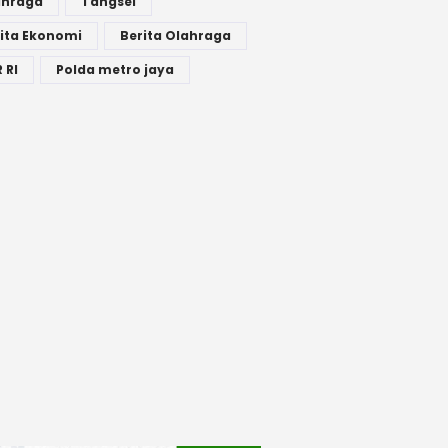
ahraga
Tangsel
ita Ekonomi
Berita Olahraga
 RI
Polda metro jaya