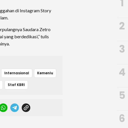
1
nggahan di Instagram Story
lam.
2
erpulangnya Saudara Zetro
 yang berdedikasi,” tulis
inya.
3
4
Internasional
Kemenlu
Staf KBRI
5
6