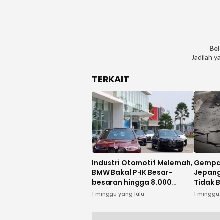
Bel
Jadilah y
TERKAIT
Industri Otomotif Melemah,
Gempa
BMW Bakal PHK Besar-
Jepang
besaran hingga 8.000
Tidak 
Karyawan
Indone
1 minggu yang lalu
1 minggu