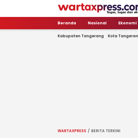
WartaXpress
Tegas, Lugas dan Akurat
Beranda
Nasional
Ekonomi
Kabupaten Tangerang
Kota Tangera
WARTAXPRESS
BERITA TERKINI