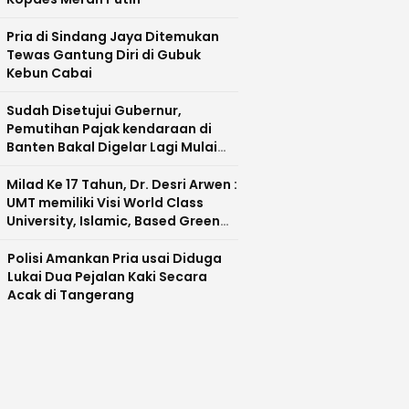
Pria di Sindang Jaya Ditemukan
Tewas Gantung Diri di Gubuk
Kebun Cabai
Sudah Disetujui Gubernur,
Pemutihan Pajak kendaraan di
Banten Bakal Digelar Lagi Mulai
Agustus 2026
Milad Ke 17 Tahun, Dr. Desri Arwen :
UMT memiliki Visi World Class
University, Islamic, Based Green
Industry Sebagai Universitas
Unggul di Banten
Polisi Amankan Pria usai Diduga
Lukai Dua Pejalan Kaki Secara
Acak di Tangerang