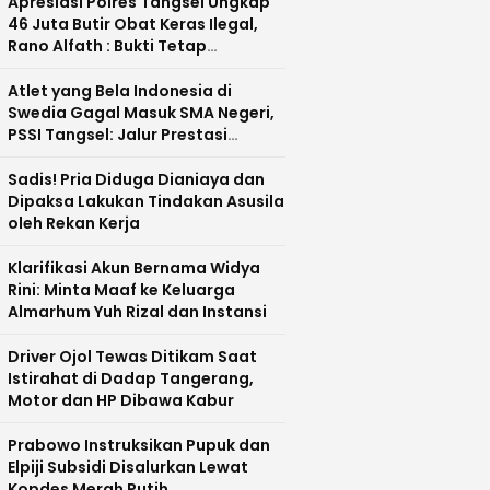
Apresiasi Polres Tangsel Ungkap
46 Juta Butir Obat Keras Ilegal,
Rano Alfath : Bukti Tetap
Profesional Jalankan Tugas
Atlet yang Bela Indonesia di
Swedia Gagal Masuk SMA Negeri,
PSSI Tangsel: Jalur Prestasi
Dipertanyakan
Sadis! Pria Diduga Dianiaya dan
Dipaksa Lakukan Tindakan Asusila
oleh Rekan Kerja
Klarifikasi Akun Bernama Widya
Rini: Minta Maaf ke Keluarga
Almarhum Yuh Rizal dan Instansi
Driver Ojol Tewas Ditikam Saat
Istirahat di Dadap Tangerang,
Motor dan HP Dibawa Kabur
Prabowo Instruksikan Pupuk dan
Elpiji Subsidi Disalurkan Lewat
Kopdes Merah Putih