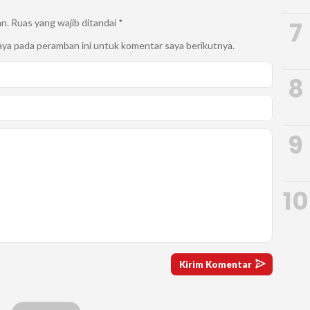
7
an.
Ruas yang wajib ditandai
*
aya pada peramban ini untuk komentar saya berikutnya.
8
9
10