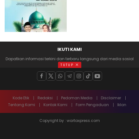
IKUTI KAMI
Dapatkan informasi terkini dan terbaru langsung dari media sosial
anda
TUTUP
Kode Etik
Redaksi
Pedoman Media
Disclaimer
Tentang Kami
Kontak Kami
Form Pengaduan
Iklan
Copyright by : wartaxpress.com