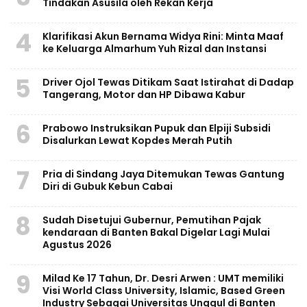
Tindakan Asusila oleh Rekan Kerja
4
Klarifikasi Akun Bernama Widya Rini: Minta Maaf
ke Keluarga Almarhum Yuh Rizal dan Instansi
5
Driver Ojol Tewas Ditikam Saat Istirahat di Dadap
Tangerang, Motor dan HP Dibawa Kabur
6
Prabowo Instruksikan Pupuk dan Elpiji Subsidi
Disalurkan Lewat Kopdes Merah Putih
7
Pria di Sindang Jaya Ditemukan Tewas Gantung
Diri di Gubuk Kebun Cabai
8
Sudah Disetujui Gubernur, Pemutihan Pajak
kendaraan di Banten Bakal Digelar Lagi Mulai
Agustus 2026
9
Milad Ke 17 Tahun, Dr. Desri Arwen : UMT memiliki
Visi World Class University, Islamic, Based Green
Industry Sebagai Universitas Unggul di Banten