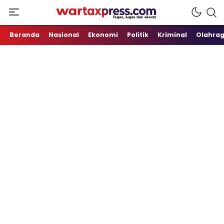
Tegas, Lugas dan Akurat
WartaXpress
Beranda
Nasional
Ekonomi
Politik
Kriminal
Olahra