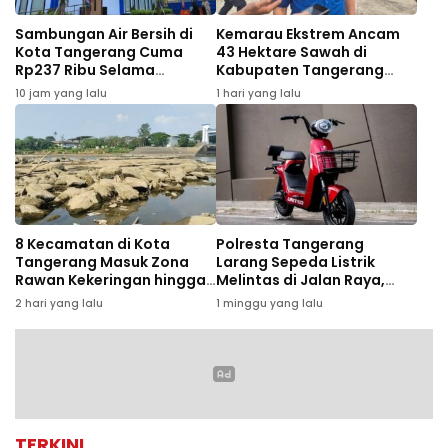
Sambungan Air Bersih di
Kemarau Ekstrem Ancam
Kota Tangerang Cuma
43 Hektare Sawah di
Rp237 Ribu Selama
Kabupaten Tangerang
Agustus, Ini Syaratnya
Gagal Panen
10 jam yang lalu
1 hari yang lalu
8 Kecamatan di Kota
Polresta Tangerang
Tangerang Masuk Zona
Larang Sepeda Listrik
Rawan Kekeringan hingga
Melintas di Jalan Raya,
September 2026
Pelanggar Bakal
2 hari yang lalu
1 minggu yang lalu
Ditertibkan
TERKINI