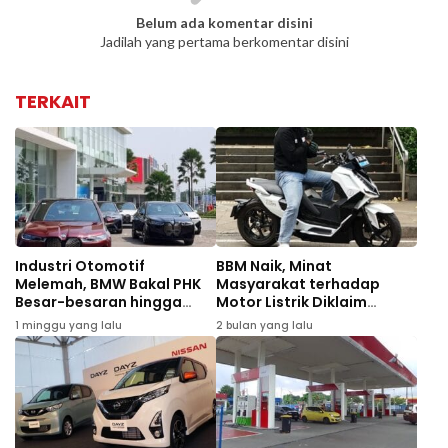
Belum ada komentar disini
Jadilah yang pertama berkomentar disini
TERKAIT
Industri Otomotif
BBM Naik, Minat
Melemah, BMW Bakal PHK
Masyarakat terhadap
Besar-besaran hingga
Motor Listrik Diklaim
8.000 Karyawan
Meningkat Tajam
1 minggu yang lalu
2 bulan yang lalu