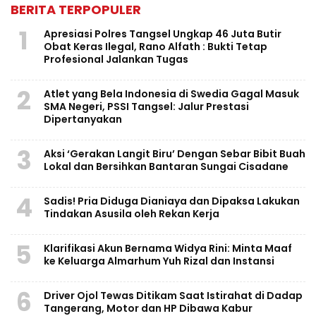
BERITA TERPOPULER
1
Apresiasi Polres Tangsel Ungkap 46 Juta Butir
Obat Keras Ilegal, Rano Alfath : Bukti Tetap
Profesional Jalankan Tugas
2
Atlet yang Bela Indonesia di Swedia Gagal Masuk
SMA Negeri, PSSI Tangsel: Jalur Prestasi
Dipertanyakan
3
Aksi ‘Gerakan Langit Biru’ Dengan Sebar Bibit Buah
Lokal dan Bersihkan Bantaran Sungai Cisadane
4
Sadis! Pria Diduga Dianiaya dan Dipaksa Lakukan
Tindakan Asusila oleh Rekan Kerja
5
Klarifikasi Akun Bernama Widya Rini: Minta Maaf
ke Keluarga Almarhum Yuh Rizal dan Instansi
6
Driver Ojol Tewas Ditikam Saat Istirahat di Dadap
Tangerang, Motor dan HP Dibawa Kabur