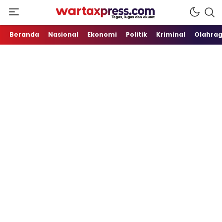
Tegas, Lugas dan Akurat
WartaXpress
Beranda
Nasional
Ekonomi
Politik
Kriminal
Olahra