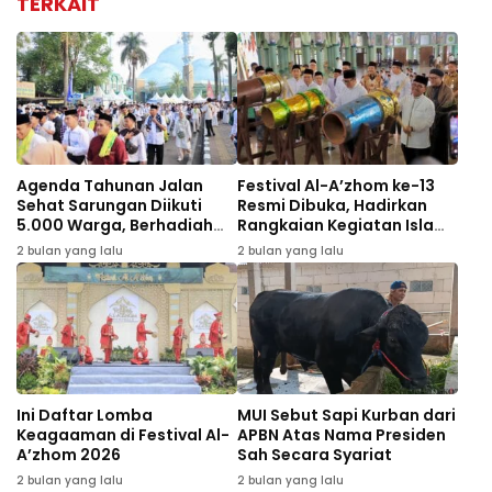
TERKAIT
Agenda Tahunan Jalan
Festival Al-A’zhom ke-13
Sehat Sarungan Diikuti
Resmi Dibuka, Hadirkan
5.000 Warga, Berhadiah
Rangkaian Kegiatan Islami
Dua Umrah Gratis
dan Bazar UMKM
2 bulan yang lalu
2 bulan yang lalu
Ini Daftar Lomba
MUI Sebut Sapi Kurban dari
Keagaaman di Festival Al-
APBN Atas Nama Presiden
A’zhom 2026
Sah Secara Syariat
2 bulan yang lalu
2 bulan yang lalu