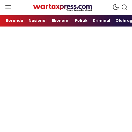
Tegas, Lugas dan Akurat
WartaXpress
Beranda
Nasional
Ekonomi
Politik
Kriminal
Olahra