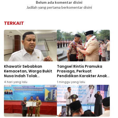
Belum ada komentar disini
Jadilah yang pertama berkomentar disini
TERKAIT
Khawatir Sebabkan
Tangsel Rintis Pramuka
Kemacetan, Warga Bukit
Prasiaga, Perkuat
Nusa Indah Tolak
Pendidikan Karakter Anak
Pembangunan SMPN 25
Sejak Usia Dini
4 hari yang lalu
1 minggu yang lalu
Tangsel