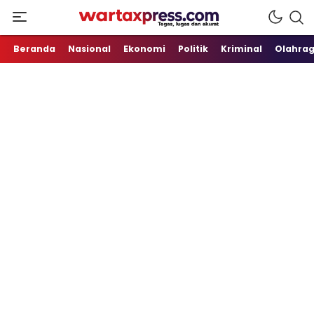
Tegas, Lugas dan Akurat
WartaXpress
Beranda
Nasional
Ekonomi
Politik
Kriminal
Olahra