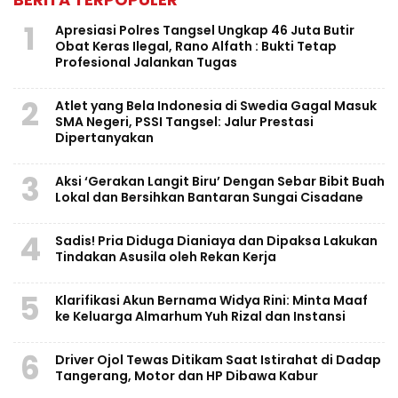
1
Apresiasi Polres Tangsel Ungkap 46 Juta Butir
Obat Keras Ilegal, Rano Alfath : Bukti Tetap
Profesional Jalankan Tugas
2
Atlet yang Bela Indonesia di Swedia Gagal Masuk
SMA Negeri, PSSI Tangsel: Jalur Prestasi
Dipertanyakan
3
Aksi ‘Gerakan Langit Biru’ Dengan Sebar Bibit Buah
Lokal dan Bersihkan Bantaran Sungai Cisadane
4
Sadis! Pria Diduga Dianiaya dan Dipaksa Lakukan
Tindakan Asusila oleh Rekan Kerja
5
Klarifikasi Akun Bernama Widya Rini: Minta Maaf
ke Keluarga Almarhum Yuh Rizal dan Instansi
6
Driver Ojol Tewas Ditikam Saat Istirahat di Dadap
Tangerang, Motor dan HP Dibawa Kabur