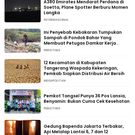
A380 Emirates Mendarat Perdana di
Soetta, Plane Spotter Berburu Momen
Langka
INTERNASIONAL
Ini Penyebab Kebakaran Tumpukan
Sampah di Pondok Bahar Yang
Membuat Petugas Damkar Kerja
Ekstra
PERISTIWA
12 Kecamatan di Kabupaten
Tangerang Waspada Kekeringan,
Pemkab Siapkan Distribusi Air Bersih
MEGAPOLITAN
Pemkot Tangsel Punya 36 Pos Lansia,
Benyamin: Bukan Cuma Cek Kesehatan
PERISTIWA
Gedung Bapenda Jakarta Terbakar,
Api Melalap Lantai 6, 7 dan 12