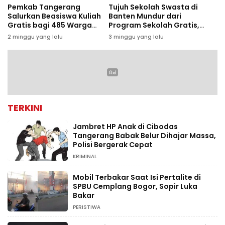
Pemkab Tangerang
Tujuh Sekolah Swasta di
Salurkan Beasiswa Kuliah
Banten Mundur dari
Gratis bagi 485 Warga
Program Sekolah Gratis,
Kurang Mampu
Diduga Terkendala Biaya
2 minggu yang lalu
3 minggu yang lalu
Operasional
TERKINI
Jambret HP Anak di Cibodas
Tangerang Babak Belur Dihajar Massa,
Polisi Bergerak Cepat
KRIMINAL
Mobil Terbakar Saat Isi Pertalite di
SPBU Cemplang Bogor, Sopir Luka
Bakar
PERISTIWA