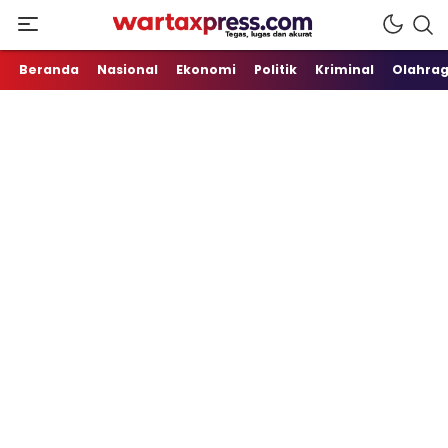
Tegas, Lugas dan Akurat
WartaXpress
Beranda
Nasional
Ekonomi
Politik
Kriminal
Olahra