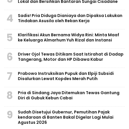
Lokal dan Bersihkan Bantaran Sungai Cisadane
4
Sadis! Pria Diduga Dianiaya dan Dipaksa Lakukan
Tindakan Asusila oleh Rekan Kerja
5
Klarifikasi Akun Bernama Widya Rini: Minta Maaf
ke Keluarga Almarhum Yuh Rizal dan Instansi
6
Driver Ojol Tewas Ditikam Saat Istirahat di Dadap
Tangerang, Motor dan HP Dibawa Kabur
7
Prabowo Instruksikan Pupuk dan Elpiji Subsidi
Disalurkan Lewat Kopdes Merah Putih
8
Pria di Sindang Jaya Ditemukan Tewas Gantung
Diri di Gubuk Kebun Cabai
9
Sudah Disetujui Gubernur, Pemutihan Pajak
kendaraan di Banten Bakal Digelar Lagi Mulai
Agustus 2026