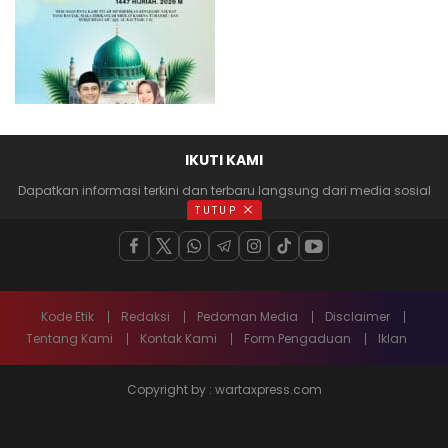
IKUTI KAMI
Dapatkan informasi terkini dan terbaru langsung dari media sosial
anda
TUTUP
Kode Etik
Redaksi
Pedoman Media
Disclaimer
Tentang Kami
Kontak Kami
Form Pengaduan
Iklan
Copyright by : wartaxpress.com