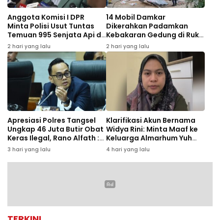
Anggota Komisi I DPR
14 Mobil Damkar
Minta Polisi Usut Tuntas
Dikerahkan Padamkan
Temuan 995 Senjata Api di
Kebakaran Gedung di Ruko
Sekolah Swasta Jaksel
Central Cikini
2 hari yang lalu
2 hari yang lalu
Apresiasi Polres Tangsel
Klarifikasi Akun Bernama
Ungkap 46 Juta Butir Obat
Widya Rini: Minta Maaf ke
Keras Ilegal, Rano Alfath :
Keluarga Almarhum Yuh
Bukti Tetap Profesional
Rizal dan Instansi
3 hari yang lalu
4 hari yang lalu
Jalankan Tugas
TERKINI