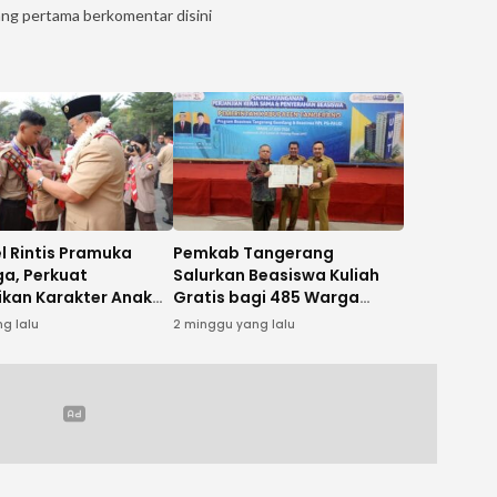
ang pertama berkomentar disini
l Rintis Pramuka
Pemkab Tangerang
ga, Perkuat
Salurkan Beasiswa Kuliah
ikan Karakter Anak
Gratis bagi 485 Warga
sia Dini
Kurang Mampu
ng lalu
2 minggu yang lalu