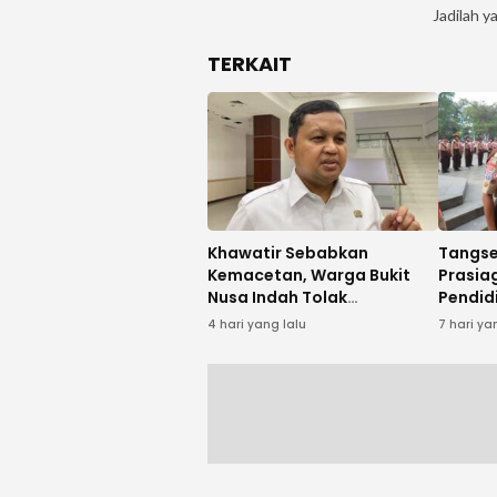
Jadilah y
TERKAIT
Khawatir Sebabkan
Tangse
Kemacetan, Warga Bukit
Prasia
Nusa Indah Tolak
Pendid
Pembangunan SMPN 25
Sejak U
4 hari yang lalu
7 hari ya
Tangsel