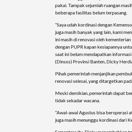
pakai. Tampak sejumlah ruangan masih
beberapa fasilitas belum terpasang.
“Saya udah kordinasi dengan Kemensos
juga masih banyak yang lain, kami me
ini masih di renovasi oleh kementerian
dengan PUPR kapan kesiapannya untu
saat ini belum mendapatkan informasi l
(Dinsos) Provinsi Banten, Dicky Herdia
Pihak pemerintah menjanjikan pembuka
renovasi selesai, yang ditargetkan pa
Meski demikian, pemerintah dapat ber
tidak sekadar wacana.
“Awal-awal Agustus bisa beroperasi a
juga masih menunggu kordinasi dari K
Sementara itu, Dicky menambahkan terk