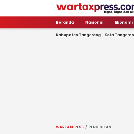
WartaXpress
Tegas, Lugas dan Akurat
Beranda
Nasional
Ekonomi
Kabupaten Tangerang
Kota Tangera
WARTAXPRESS
PENDIDIKAN