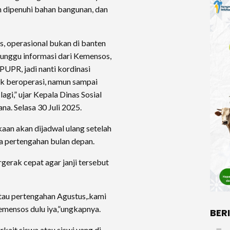
 dipenuhi bahan bangunan, dan
, operasional bukan di banten
nunggu informasi dari Kemensos,
 PUPR, jadi nanti kordinasi
k beroperasi, namun sampai
agi,” ujar Kepala Dinas Sosial
na. Selasa 30 Juli 2025.
an akan dijadwal ulang setelah
da pertengahan bulan depan.
gerak cepat agar janji tersebut
tau pertengahan Agustus,.kami
emensos dulu iya,”ungkapnya.
BER
ait siswa atau siswi yang di