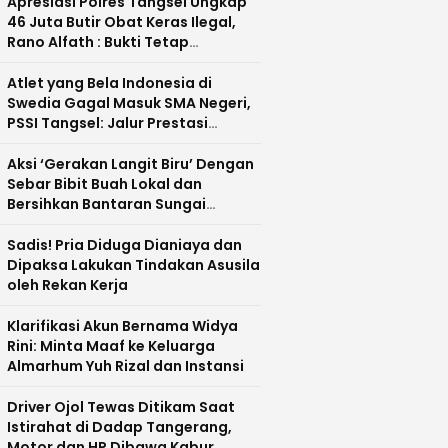
Apresiasi Polres Tangsel Ungkap
46 Juta Butir Obat Keras Ilegal,
Rano Alfath : Bukti Tetap
Profesional Jalankan Tugas
Atlet yang Bela Indonesia di
Swedia Gagal Masuk SMA Negeri,
PSSI Tangsel: Jalur Prestasi
Dipertanyakan
Aksi ‘Gerakan Langit Biru’ Dengan
Sebar Bibit Buah Lokal dan
Bersihkan Bantaran Sungai
Cisadane
Sadis! Pria Diduga Dianiaya dan
Dipaksa Lakukan Tindakan Asusila
oleh Rekan Kerja
Klarifikasi Akun Bernama Widya
Rini: Minta Maaf ke Keluarga
Almarhum Yuh Rizal dan Instansi
Driver Ojol Tewas Ditikam Saat
Istirahat di Dadap Tangerang,
Motor dan HP Dibawa Kabur