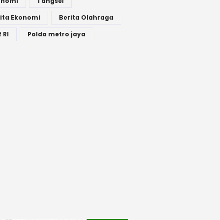
onomi
Tangsel
ita Ekonomi
Berita Olahraga
 RI
Polda metro jaya