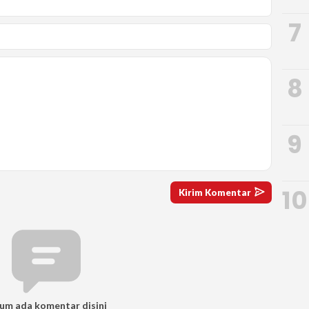
7
8
9
10
um ada komentar disini