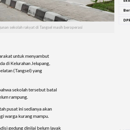
Ek
Ber
DPR
gunan sekolah rakyat di Tangsel masih beroperasi
arakat untuk menyambut
a di Kelurahan Jelupang,
elatan (Tangsel) yang
hwa sekolah tersebut batal
belum rampung.
ah pusat ini sedianya akan
bagi warga kurang mampu.
isi gedung dinilai belum layak