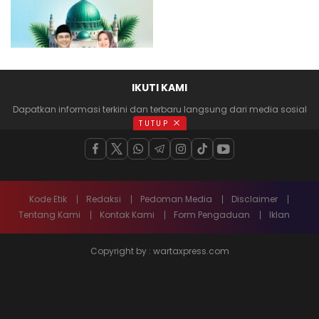
IKUTI KAMI
Dapatkan informasi terkini dan terbaru langsung dari media sosial
anda
TUTUP
Kode Etik
Redaksi
Pedoman Media
Disclaimer
Tentang Kami
Kontak Kami
Form Pengaduan
Iklan
Copyright by : wartaxpress.com