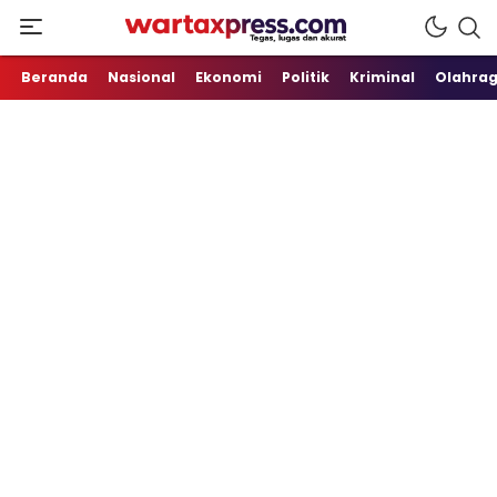
Tegas, Lugas dan Akurat
WartaXpress
Beranda
Nasional
Ekonomi
Politik
Kriminal
Olahra