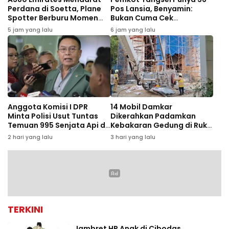
Perdana di Soetta, Plane
Pos Lansia, Benyamin:
Spotter Berburu Momen
Bukan Cuma Cek
Langka
Kesehatan
5 jam yang lalu
6 jam yang lalu
Anggota Komisi I DPR
14 Mobil Damkar
Minta Polisi Usut Tuntas
Dikerahkan Padamkan
Temuan 995 Senjata Api di
Kebakaran Gedung di Ruko
Sekolah Swasta Jaksel
Central Cikini
2 hari yang lalu
3 hari yang lalu
TERKINI
Jambret HP Anak di Cibodas