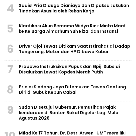
4
Sadis! Pria Diduga Dianiaya dan Dipaksa Lakukan
Tindakan Asusila oleh Rekan Kerja
5
Klarifikasi Akun Bernama Widya Rini: Minta Maaf
ke Keluarga Almarhum Yuh Rizal dan Instansi
6
Driver Ojol Tewas Ditikam Saat Istirahat di Dadap
Tangerang, Motor dan HP Dibawa Kabur
7
Prabowo Instruksikan Pupuk dan Elpiji Subsidi
Disalurkan Lewat Kopdes Merah Putih
8
Pria di Sindang Jaya Ditemukan Tewas Gantung
Diri di Gubuk Kebun Cabai
9
Sudah Disetujui Gubernur, Pemutihan Pajak
kendaraan di Banten Bakal Digelar Lagi Mulai
Agustus 2026
10
Milad Ke 17 Tahun, Dr. Desri Arwen : UMT memiliki