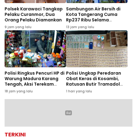
Polsek Karawaci Tangkap
Sambungan Air Bersih di
Pelaku Curanmor, Dua
Kota Tangerang Cuma
Orang Pelaku Diamankan
Rp237 Ribu Selama
Agustus, Ini Syaratnya
9 jam yang lalu
13 jam yang lalu
Polisi Ringkus Pencuri HP di
Polisi Ungkap Peredaran
Warung Madura Karang
Obat Keras di Kosambi,
Tengah, Aksi Terekam
Ratusan Butir Tramadol
CCTV
dan Hexymer Disita
18 jam yang lalu
1 hari yang lalu
TERKINI