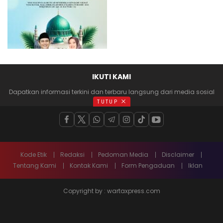
IKUTI KAMI
Dapatkan informasi terkini dan terbaru langsung dari media sosial
anda
TUTUP
Kode Etik
Redaksi
Pedoman Media
Disclaimer
Tentang Kami
Kontak Kami
Form Pengaduan
Iklan
Copyright by : wartaxpress.com