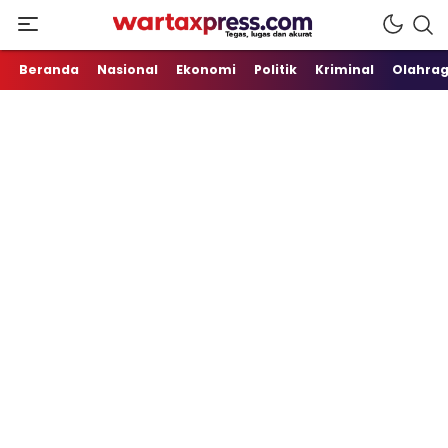
Tegas, Lugas dan Akurat
WartaXpress
Beranda
Nasional
Ekonomi
Politik
Kriminal
Olahra