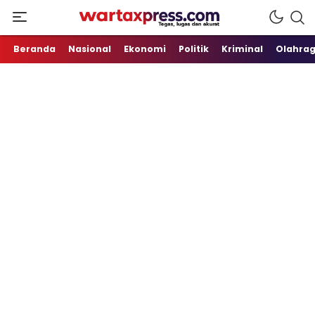
Tegas, Lugas dan Akurat
WartaXpress
Beranda
Nasional
Ekonomi
Politik
Kriminal
Olahra