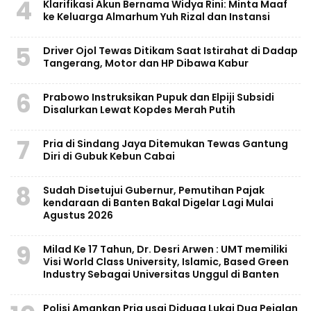
4
Klarifikasi Akun Bernama Widya Rini: Minta Maaf
ke Keluarga Almarhum Yuh Rizal dan Instansi
5
Driver Ojol Tewas Ditikam Saat Istirahat di Dadap
Tangerang, Motor dan HP Dibawa Kabur
6
Prabowo Instruksikan Pupuk dan Elpiji Subsidi
Disalurkan Lewat Kopdes Merah Putih
7
Pria di Sindang Jaya Ditemukan Tewas Gantung
Diri di Gubuk Kebun Cabai
8
Sudah Disetujui Gubernur, Pemutihan Pajak
kendaraan di Banten Bakal Digelar Lagi Mulai
Agustus 2026
9
Milad Ke 17 Tahun, Dr. Desri Arwen : UMT memiliki
Visi World Class University, Islamic, Based Green
Industry Sebagai Universitas Unggul di Banten
Polisi Amankan Pria usai Diduga Lukai Dua Pejalan