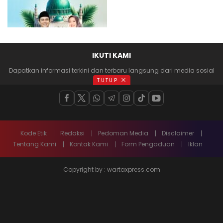
IKUTI KAMI
Dapatkan informasi terkini dan terbaru langsung dari media sosial
anda
TUTUP
Kode Etik
Redaksi
Pedoman Media
Disclaimer
Tentang Kami
Kontak Kami
Form Pengaduan
Iklan
Copyright by : wartaxpress.com