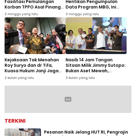
Fasilitasi Pemulangan
Hentikan Pengumpulan
Korban TPPO Asal Pinang
Data Program MBG, Ini
dari Kamboja
Alasannya
2 minggu yang lalu
3 minggu yang lalu
Kejaksaan Tak Menahan
Nasib 14 Jam Tangan
Roy Suryo dan dr Tifa,
Sitaan Milik Jimmy Sutopo:
Kuasa Hukum Janji Jaga
Bukan Aset Mewah,
Kondusifitas Jelang
Ternyata Palsu
2 bulan yang lalu
3 bulan yang lalu
Sidang Ijazah Palsu Jokowi
TERKINI
Pesanan Naik Jelang HUT RI, Pengrajin