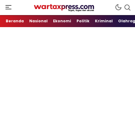
Tegas, Lugas dan Akurat
WartaXpress
Beranda
Nasional
Ekonomi
Politik
Kriminal
Olahra