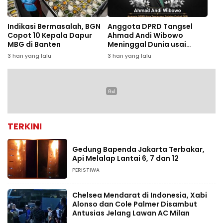
Indikasi Bermasalah, BGN
Anggota DPRD Tangsel
Copot 10 Kepala Dapur
Ahmad Andi Wibowo
MBG di Banten
Meninggal Dunia usai
Kecelakaan di Tol Cipali
3 hari yang lalu
3 hari yang lalu
TERKINI
Gedung Bapenda Jakarta Terbakar,
Api Melalap Lantai 6, 7 dan 12
PERISTIWA
Chelsea Mendarat di Indonesia, Xabi
Alonso dan Cole Palmer Disambut
Antusias Jelang Lawan AC Milan