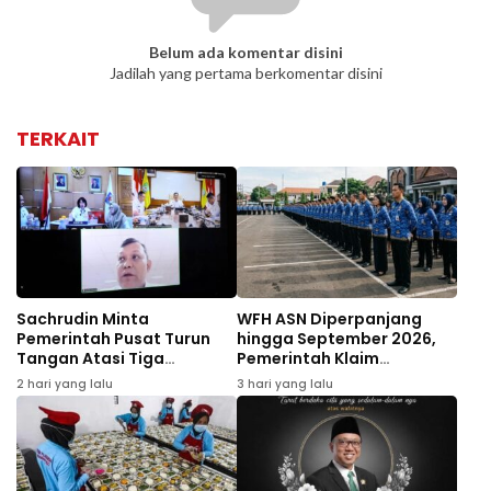
Belum ada komentar disini
Jadilah yang pertama berkomentar disini
TERKAIT
Sachrudin Minta
WFH ASN Diperpanjang
Pemerintah Pusat Turun
hingga September 2026,
Tangan Atasi Tiga
Pemerintah Klaim
Persoalan Kota Tangerang
Berdampak Positif
2 hari yang lalu
3 hari yang lalu