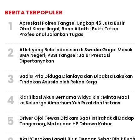
BERITA TERPOPULER
1
Apresiasi Polres Tangsel Ungkap 46 Juta Butir
Obat Keras Ilegal, Rano Alfath : Bukti Tetap
Profesional Jalankan Tugas
2
Atlet yang Bela Indonesia di Swedia Gagal Masuk
SMA Negeri, PSSI Tangsel: Jalur Prestasi
Dipertanyakan
3
Sadis! Pria Diduga Dianiaya dan Dipaksa Lakukan
Tindakan Asusila oleh Rekan Kerja
4
Klarifikasi Akun Bernama Widya Rini: Minta Maaf
ke Keluarga Almarhum Yuh Rizal dan Instansi
5
Driver Ojol Tewas Ditikam Saat Istirahat di Dadap
Tangerang, Motor dan HP Dibawa Kabur
Aksi ‘Gerakan Langit Biru’ Dengan Sebar Bibit Buah