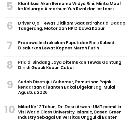
5
Klarifikasi Akun Bernama Widya Rini: Minta Maaf
ke Keluarga Almarhum Yuh Rizal dan Instansi
6
Driver Ojol Tewas Ditikam Saat Istirahat di Dadap
Tangerang, Motor dan HP Dibawa Kabur
7
Prabowo Instruksikan Pupuk dan Elpiji Subsidi
Disalurkan Lewat Kopdes Merah Putih
8
Pria di Sindang Jaya Ditemukan Tewas Gantung
Diri di Gubuk Kebun Cabai
9
Sudah Disetujui Gubernur, Pemutihan Pajak
kendaraan di Banten Bakal Digelar Lagi Mulai
Agustus 2026
10
Milad Ke 17 Tahun, Dr. Desri Arwen : UMT memiliki
Visi World Class University, Islamic, Based Green
Industry Sebagai Universitas Unggul di Banten