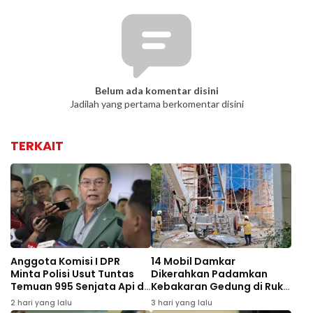
Belum ada komentar disini
Jadilah yang pertama berkomentar disini
TERKAIT
Anggota Komisi I DPR
14 Mobil Damkar
Minta Polisi Usut Tuntas
Dikerahkan Padamkan
Temuan 995 Senjata Api di
Kebakaran Gedung di Ruko
Sekolah Swasta Jaksel
Central Cikini
2 hari yang lalu
3 hari yang lalu