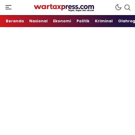
Tegas, Lugas dan Akurat
WartaXpress
Beranda
Nasional
Ekonomi
Politik
Kriminal
Olahra