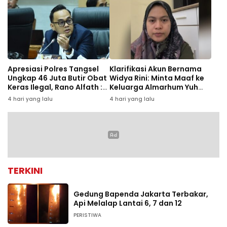
Apresiasi Polres Tangsel
Klarifikasi Akun Bernama
Ungkap 46 Juta Butir Obat
Widya Rini: Minta Maaf ke
Keras Ilegal, Rano Alfath :
Keluarga Almarhum Yuh
Bukti Tetap Profesional
Rizal dan Instansi
4 hari yang lalu
4 hari yang lalu
Jalankan Tugas
TERKINI
Gedung Bapenda Jakarta Terbakar,
Api Melalap Lantai 6, 7 dan 12
PERISTIWA