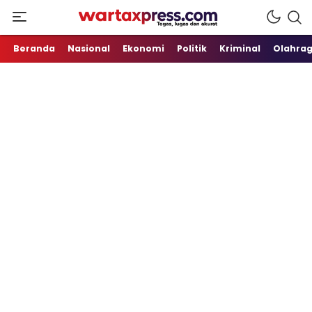
Tegas, Lugas dan Akurat
WartaXpress
Beranda
Nasional
Ekonomi
Politik
Kriminal
Olahra