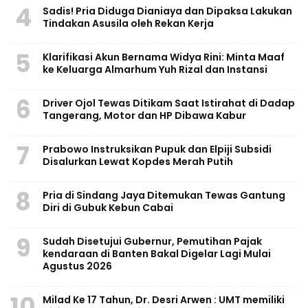
4
Sadis! Pria Diduga Dianiaya dan Dipaksa Lakukan
Tindakan Asusila oleh Rekan Kerja
5
Klarifikasi Akun Bernama Widya Rini: Minta Maaf
ke Keluarga Almarhum Yuh Rizal dan Instansi
6
Driver Ojol Tewas Ditikam Saat Istirahat di Dadap
Tangerang, Motor dan HP Dibawa Kabur
7
Prabowo Instruksikan Pupuk dan Elpiji Subsidi
Disalurkan Lewat Kopdes Merah Putih
8
Pria di Sindang Jaya Ditemukan Tewas Gantung
Diri di Gubuk Kebun Cabai
9
Sudah Disetujui Gubernur, Pemutihan Pajak
kendaraan di Banten Bakal Digelar Lagi Mulai
Agustus 2026
10
Milad Ke 17 Tahun, Dr. Desri Arwen : UMT memiliki