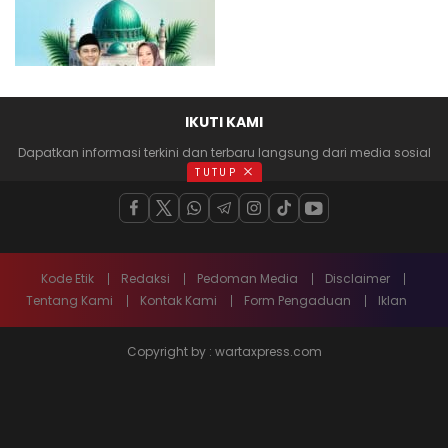
IKUTI KAMI
Dapatkan informasi terkini dan terbaru langsung dari media sosial
anda
TUTUP
Kode Etik
Redaksi
Pedoman Media
Disclaimer
Tentang Kami
Kontak Kami
Form Pengaduan
Iklan
Copyright by : wartaxpress.com