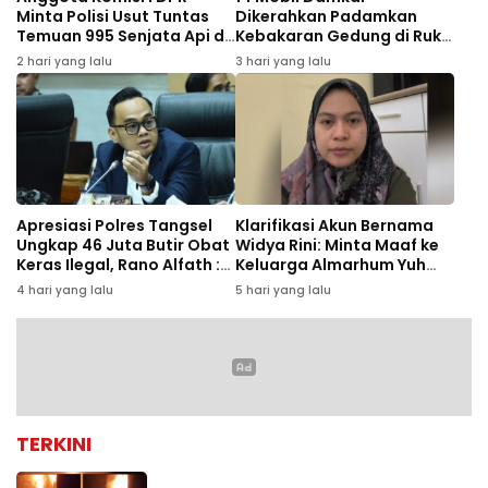
Minta Polisi Usut Tuntas
Dikerahkan Padamkan
Temuan 995 Senjata Api di
Kebakaran Gedung di Ruko
Sekolah Swasta Jaksel
Central Cikini
2 hari yang lalu
3 hari yang lalu
Apresiasi Polres Tangsel
Klarifikasi Akun Bernama
Ungkap 46 Juta Butir Obat
Widya Rini: Minta Maaf ke
Keras Ilegal, Rano Alfath :
Keluarga Almarhum Yuh
Bukti Tetap Profesional
Rizal dan Instansi
4 hari yang lalu
5 hari yang lalu
Jalankan Tugas
TERKINI