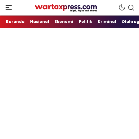
Tegas, Lugas dan Akurat
WartaXpress
Beranda
Nasional
Ekonomi
Politik
Kriminal
Olahra