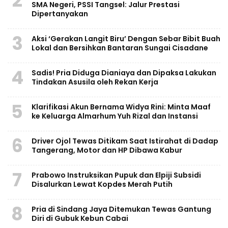
2
SMA Negeri, PSSI Tangsel: Jalur Prestasi
Dipertanyakan
3
Aksi ‘Gerakan Langit Biru’ Dengan Sebar Bibit Buah
Lokal dan Bersihkan Bantaran Sungai Cisadane
4
Sadis! Pria Diduga Dianiaya dan Dipaksa Lakukan
Tindakan Asusila oleh Rekan Kerja
5
Klarifikasi Akun Bernama Widya Rini: Minta Maaf
ke Keluarga Almarhum Yuh Rizal dan Instansi
6
Driver Ojol Tewas Ditikam Saat Istirahat di Dadap
Tangerang, Motor dan HP Dibawa Kabur
7
Prabowo Instruksikan Pupuk dan Elpiji Subsidi
Disalurkan Lewat Kopdes Merah Putih
8
Pria di Sindang Jaya Ditemukan Tewas Gantung
Diri di Gubuk Kebun Cabai