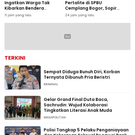
Ingatkan Warga Tak
Pertalite di SPBU
Kibarkan Bendera
Cemplang Bogor, Sopir
Setengah Tiang Jelang
Luka Bakar
11 jam yang lalu
24 jam yang lalu
HUT RI
TERKINI
Sempat Diduga Bunuh Diri, Korban
Ternyata Dibunuh Pria Beristri
KRIMINAL
Gelar Grand Final Duta Baca,
Sachrudin: Wujud Kolaborasi
Tingkatkan Literasi Anak Muda
MEGAPOLITAN
Polisi Tangkap 5 Pelaku Penganiayaan