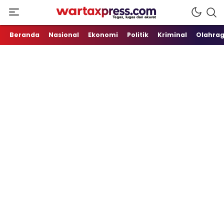
Tegas, Lugas dan Akurat
WartaXpress
Beranda
Nasional
Ekonomi
Politik
Kriminal
Olahra