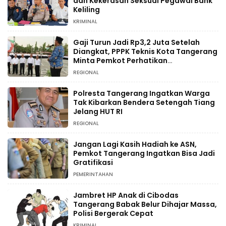
dan Kekerasan Seksual Pegawai Bank
Keliling
KRIMINAL
Gaji Turun Jadi Rp3,2 Juta Setelah
Diangkat, PPPK Teknis Kota Tangerang
Minta Pemkot Perhatikan
Kesejahteraan
REGIONAL
Polresta Tangerang Ingatkan Warga
Tak Kibarkan Bendera Setengah Tiang
Jelang HUT RI
REGIONAL
Jangan Lagi Kasih Hadiah ke ASN,
Pemkot Tangerang Ingatkan Bisa Jadi
Gratifikasi
PEMERINTAHAN
Jambret HP Anak di Cibodas
Tangerang Babak Belur Dihajar Massa,
Polisi Bergerak Cepat
KRIMINAL