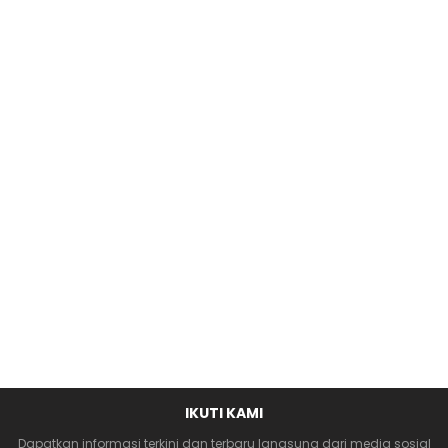
IKUTI KAMI
Dapatkan informasi terkini dan terbaru langsung dari media sosial