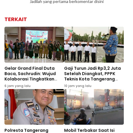
Jadilah yang pertama berkomentar disini
TERKAIT
Gelar Grand Final Duta
Gaji Turun Jadi Rp3,2 Juta
Baca, Sachrudin: Wujud
Setelah Diangkat, PPPK
Kolaborasi Tingkatkan
Teknis Kota Tangerang
Literasi Anak Muda
Minta Pemkot Perhatikan
6 jam yang lalu
10 jam yang lalu
Kesejahteraan
Polresta Tangerang
Mobil Terbakar Saat Isi