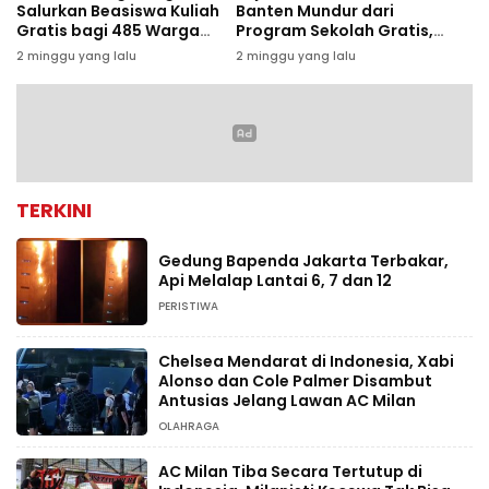
Salurkan Beasiswa Kuliah
Banten Mundur dari
Gratis bagi 485 Warga
Program Sekolah Gratis,
Kurang Mampu
Diduga Terkendala Biaya
2 minggu yang lalu
2 minggu yang lalu
Operasional
TERKINI
Gedung Bapenda Jakarta Terbakar,
Api Melalap Lantai 6, 7 dan 12
PERISTIWA
Chelsea Mendarat di Indonesia, Xabi
Alonso dan Cole Palmer Disambut
Antusias Jelang Lawan AC Milan
OLAHRAGA
AC Milan Tiba Secara Tertutup di