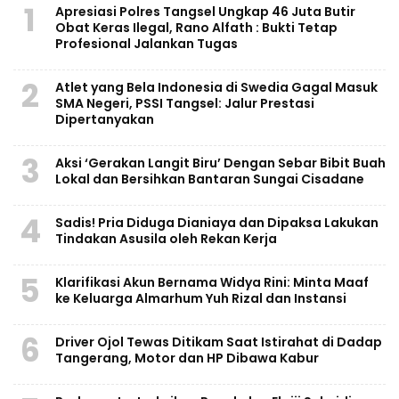
1
Apresiasi Polres Tangsel Ungkap 46 Juta Butir
Obat Keras Ilegal, Rano Alfath : Bukti Tetap
Profesional Jalankan Tugas
2
Atlet yang Bela Indonesia di Swedia Gagal Masuk
SMA Negeri, PSSI Tangsel: Jalur Prestasi
Dipertanyakan
3
Aksi ‘Gerakan Langit Biru’ Dengan Sebar Bibit Buah
Lokal dan Bersihkan Bantaran Sungai Cisadane
4
Sadis! Pria Diduga Dianiaya dan Dipaksa Lakukan
Tindakan Asusila oleh Rekan Kerja
5
Klarifikasi Akun Bernama Widya Rini: Minta Maaf
ke Keluarga Almarhum Yuh Rizal dan Instansi
6
Driver Ojol Tewas Ditikam Saat Istirahat di Dadap
Tangerang, Motor dan HP Dibawa Kabur