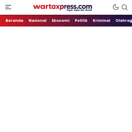
Tegas, Lugas dan Akurat
WartaXpress
Beranda
Nasional
Ekonomi
Politik
Kriminal
Olahra