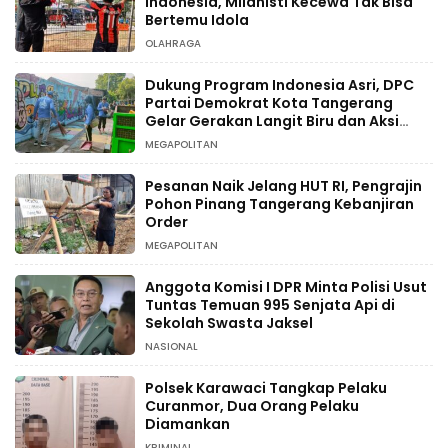
Indonesia, Milanisti Kecewa Tak Bisa
Bertemu Idola
OLAHRAGA
Dukung Program Indonesia Asri, DPC
Partai Demokrat Kota Tangerang
Gelar Gerakan Langit Biru dan Aksi
Tanam Pohon
MEGAPOLITAN
Pesanan Naik Jelang HUT RI, Pengrajin
Pohon Pinang Tangerang Kebanjiran
Order
MEGAPOLITAN
Anggota Komisi I DPR Minta Polisi Usut
Tuntas Temuan 995 Senjata Api di
Sekolah Swasta Jaksel
NASIONAL
Polsek Karawaci Tangkap Pelaku
Curanmor, Dua Orang Pelaku
Diamankan
KRIMINAL