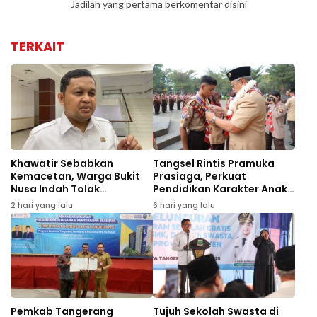
Jadilah yang pertama berkomentar disini
TERKAIT
Khawatir Sebabkan
Tangsel Rintis Pramuka
Kemacetan, Warga Bukit
Prasiaga, Perkuat
Nusa Indah Tolak
Pendidikan Karakter Anak
Pembangunan SMPN 25
Sejak Usia Dini
2 hari yang lalu
6 hari yang lalu
Tangsel
Pemkab Tangerang
Tujuh Sekolah Swasta di