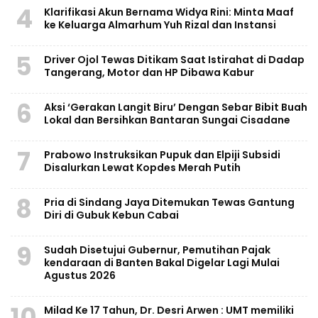
4
Klarifikasi Akun Bernama Widya Rini: Minta Maaf
ke Keluarga Almarhum Yuh Rizal dan Instansi
5
Driver Ojol Tewas Ditikam Saat Istirahat di Dadap
Tangerang, Motor dan HP Dibawa Kabur
6
Aksi ‘Gerakan Langit Biru’ Dengan Sebar Bibit Buah
Lokal dan Bersihkan Bantaran Sungai Cisadane
7
Prabowo Instruksikan Pupuk dan Elpiji Subsidi
Disalurkan Lewat Kopdes Merah Putih
8
Pria di Sindang Jaya Ditemukan Tewas Gantung
Diri di Gubuk Kebun Cabai
9
Sudah Disetujui Gubernur, Pemutihan Pajak
kendaraan di Banten Bakal Digelar Lagi Mulai
Agustus 2026
10
Milad Ke 17 Tahun, Dr. Desri Arwen : UMT memiliki