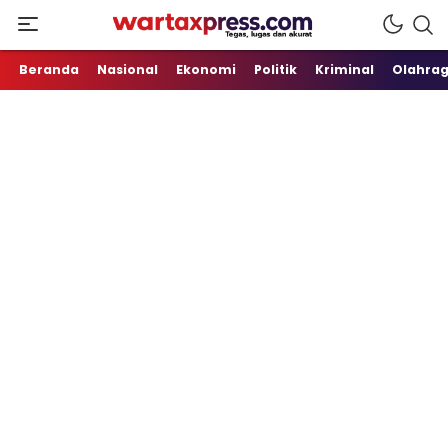
Tegas, Lugas dan Akurat
WartaXpress
Beranda
Nasional
Ekonomi
Politik
Kriminal
Olahra