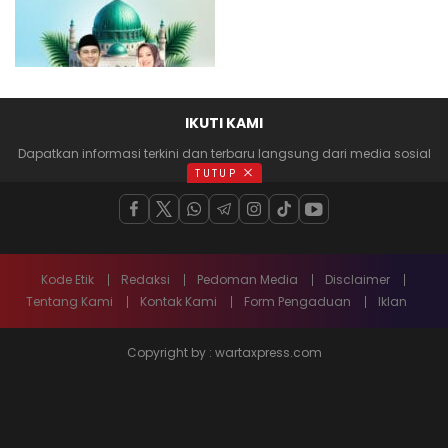
IKUTI KAMI
Dapatkan informasi terkini dan terbaru langsung dari media sosial
anda
TUTUP
Kode Etik
Redaksi
Pedoman Media
Disclaimer
Tentang Kami
Kontak Kami
Form Pengaduan
Iklan
Copyright by : wartaxpress.com