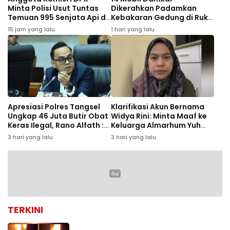
Minta Polisi Usut Tuntas
Dikerahkan Padamkan
Temuan 995 Senjata Api di
Kebakaran Gedung di Ruko
Sekolah Swasta Jaksel
Central Cikini
15 jam yang lalu
1 hari yang lalu
Apresiasi Polres Tangsel
Klarifikasi Akun Bernama
Ungkap 46 Juta Butir Obat
Widya Rini: Minta Maaf ke
Keras Ilegal, Rano Alfath :
Keluarga Almarhum Yuh
Bukti Tetap Profesional
Rizal dan Instansi
3 hari yang lalu
3 hari yang lalu
Jalankan Tugas
TERKINI